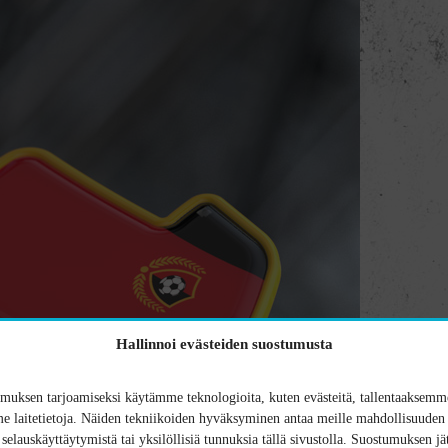
Hallinnoi evästeiden suostumusta
uksen tarjoamiseksi käytämme teknologioita, kuten evästeitä, tallentaaksemme
 laitetietoja. Näiden tekniikoiden hyväksyminen antaa meille mahdollisuuden 
n selauskäyttäytymistä tai yksilöllisiä tunnuksia tällä sivustolla. Suostumuksen jä