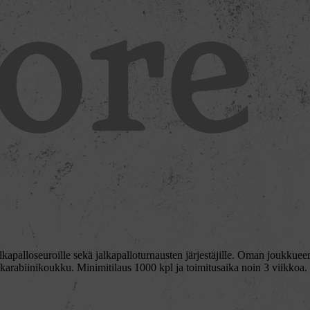
apalloseuroille sekä jalkapalloturnausten järjestäjille. Oman joukkueen v
abiinikoukku. Minimitilaus 1000 kpl ja toimitusaika noin 3 viikkoa.