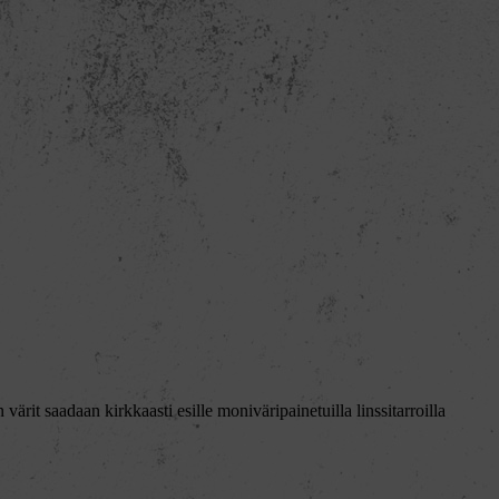
ärit saadaan kirkkaasti esille moniväripainetuilla linssitarroilla