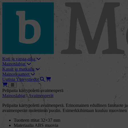
skip_to_content
bMore
Koti ja vapaa-aika
Mainoslahjat
Kassit ja matkailu
Mainosvaatteet
Haku
Tarjouskori
Uutisia
Yhteystiedot
Tarjouskori
Avaa
Pelipaita kärrypoletti avaimenperä
Mainoslahjat
|
Avaimenperät
Pelipaita kärrypoletti avaimenperä. Erinomainen edullinen fanituote jalk
avaimenperän molemmin puolin. Esimerkkihintaan kuuluu muovinen kar
Tuotteen mitat 32×37 mm
Materiaalia ABS muovia