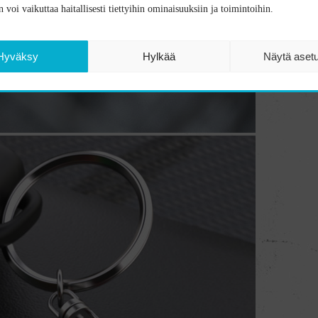
 voi vaikuttaa haitallisesti tiettyihin ominaisuuksiin ja toimintoihin.
Hyväksy
Hylkää
Näytä aset