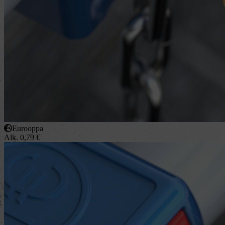
Eurooppa
Alk.
0,79
€