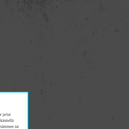
 ja/tai
käsitellä
ttäminen tai