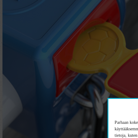
Parhaan kokem
käyttääksemme
tietoja, kute