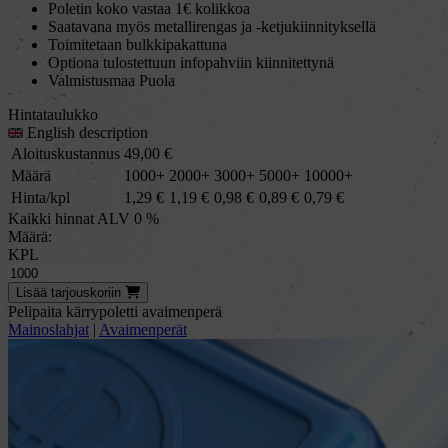
Poletin koko vastaa 1€ kolikkoa
Saatavana myös metallirengas ja -ketjukiinnityksellä
Toimitetaan bulkkipakattuna
Optiona tulostettuun infopahviin kiinnitettynä
Valmistusmaa Puola
Hintataulukko
English description
Aloituskustannus
49,00
€
Määrä
1000+
2000+
3000+
5000+
10000+
Hinta/kpl
1,29
€
1,19
€
0,98
€
0,89
€
0,79
€
Kaikki hinnat ALV 0 %
Määrä:
KPL
Lisää
tarjous
koriin
Pelipaita kärrypoletti avaimenperä
Mainoslahjat
|
Avaimenperät