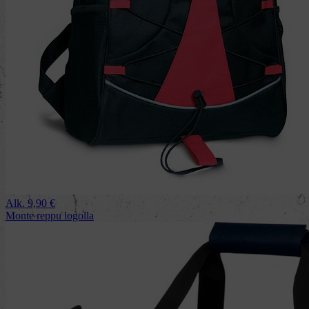
Alk.
9,90
€
Monte reppu logolla