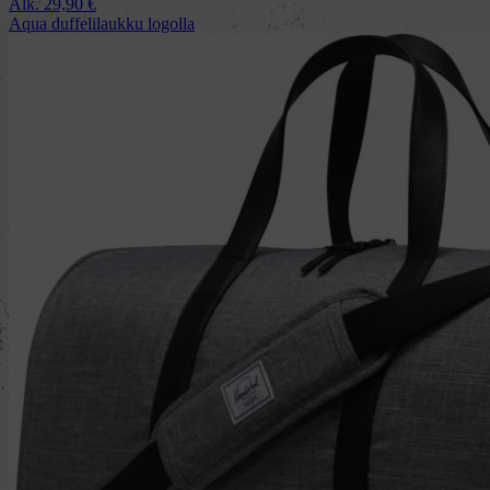
Alk.
29,90
€
Aqua duffelilaukku logolla