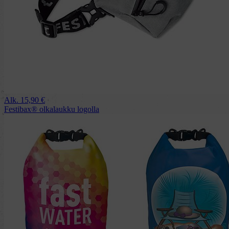
Alk.
15,90
€
Festibax® olkalaukku logolla