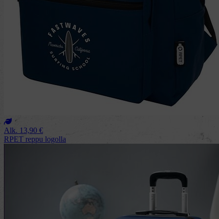
Alk.
13,90
€
RPET reppu logolla