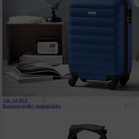
Alk.
64,90
€
Budapest trolley matkalaukku