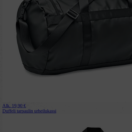
Alk.
19,90
€
Duffeli tarpaulin urheilukassi