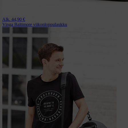
Alk.
44,90
€
Vinga Baltimore viikonloppulaukku