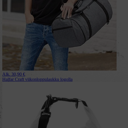
Alk.
30,90
€
Halfar Craft viikonloppulaukku logolla