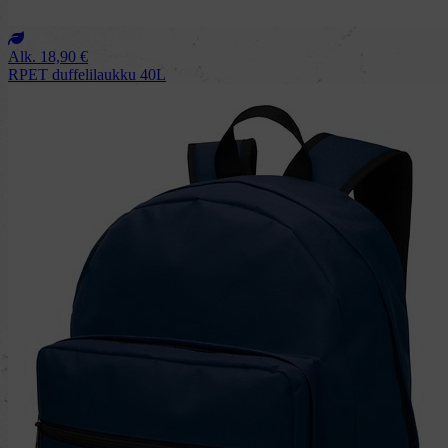
Alk.
18,90
€
RPET duffelilaukku 40L