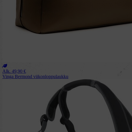
Alk.
49,90
€
Vinga Bermond viikonloppulaukku