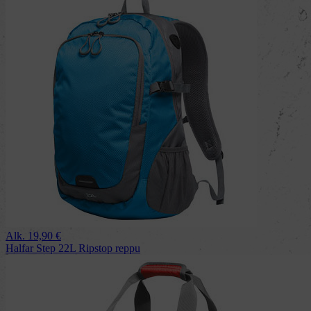
Alk.
19,90
€
Halfar Step 22L Ripstop reppu