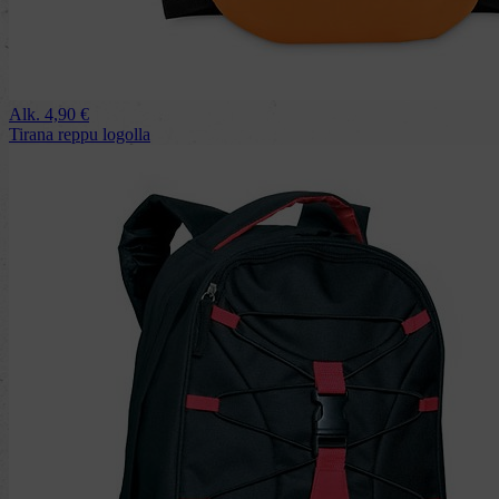
Alk.
4,90
€
Tirana reppu logolla