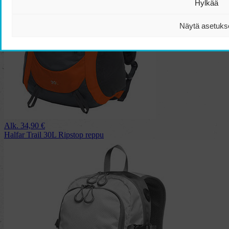
Hylkää
Näytä asetuks
Alk.
34,90
€
Halfar Trail 30L Ripstop reppu