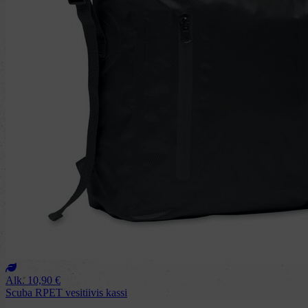
Alk.
10,90
€
Scuba RPET vesitiivis kassi