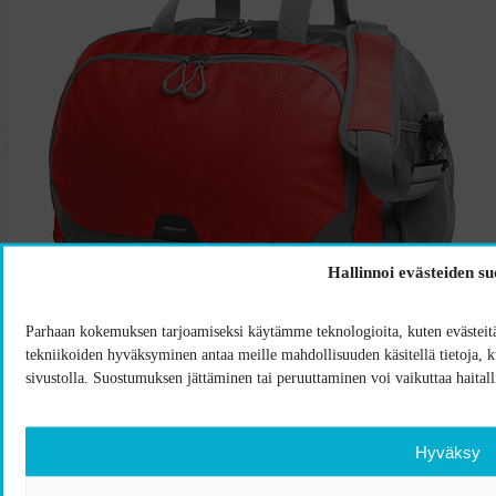
Hallinnoi evästeiden s
Alk.
20,90
€
Parhaan kokemuksen tarjoamiseksi käytämme teknologioita, kuten evästeitä,
Halfar Step Ripstop urheilukassi
tekniikoiden hyväksyminen antaa meille mahdollisuuden käsitellä tietoja, kut
sivustolla. Suostumuksen jättäminen tai peruuttaminen voi vaikuttaa haitalli
Hyväksy