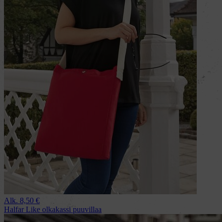
Alk.
8,50
€
Halfar Like olkakassi puuvillaa