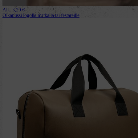
Alk.
3,29
€
Olkapussi logolla matkalla tai festareille