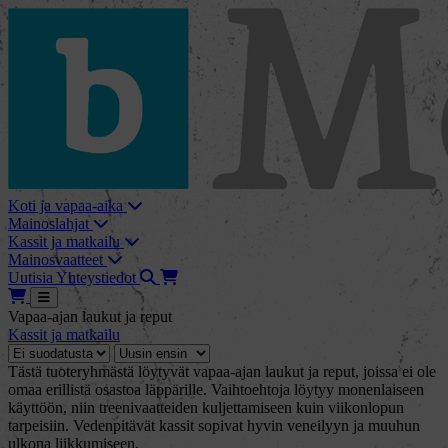
skip_to_content
bMore
Koti ja vapaa-aika
Mainoslahjat
Kassit ja matkailu
Mainosvaatteet
Haku
Tarjouskori
Uutisia
Yhteystiedot
Tarjouskori
Avaa
Vapaa-ajan laukut ja reput
Kassit ja matkailu
Tästä tuoteryhmästä löytyvät vapaa-ajan laukut ja reput, joissa ei ole
omaa erillistä osastoa läppärille. Vaihtoehtoja löytyy monenlaiseen
käyttöön, niin treenivaatteiden kuljettamiseen kuin viikonlopun
tarpeisiin. Vedenpitävät kassit sopivat hyvin veneilyyn ja muuhun
ulkona liikkumiseen.