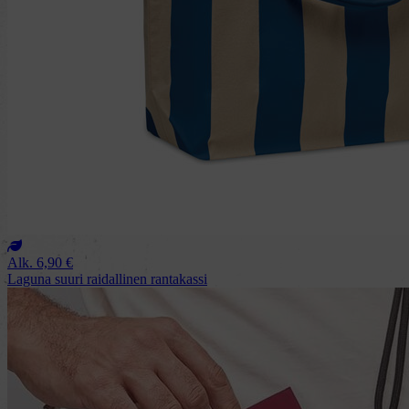
Alk.
6,90
€
Laguna suuri raidallinen rantakassi