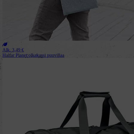
Alk.
3,49
€
Halfar Planet olkakassi puuvillaa