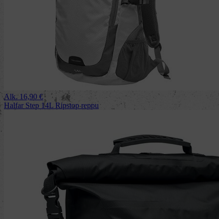
Alk.
16,90
€
Halfar Step 14L Ripstop reppu