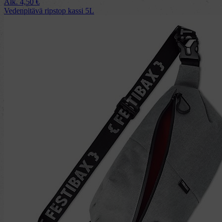
Alk.
4,50
€
Vedenpitävä ripstop kassi 5L