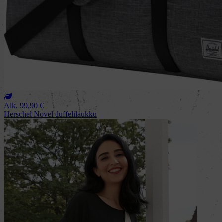
Alk.
99,90
€
Herschel Novel duffelilaukku