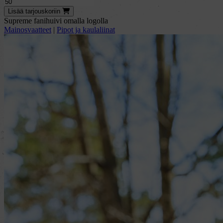
Lisää
tarjous
koriin
Supreme fanihuivi omalla logolla
Mainosvaatteet
|
Pipot ja kaulaliinat