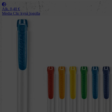
Alk.
0,40
€
Media Clic kynä logolla