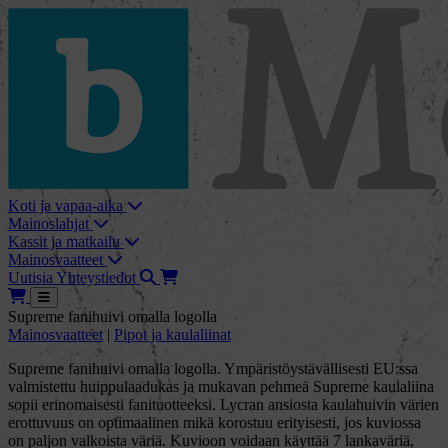
skip_to_content
bMore
Koti ja vapaa-aika
Mainoslahjat
Kassit ja matkailu
Mainosvaatteet
Haku
Tarjouskori
Uutisia
Yhteystiedot
Tarjouskori
Avaa
Supreme fanihuivi omalla logolla
Mainosvaatteet
|
Pipot ja kaulaliinat
Supreme fanihuivi omalla logolla. Ympäristöystävällisesti EU:ssa
valmistettu huippulaadukas ja mukavan pehmeä Supreme kaulaliina
sopii erinomaisesti fanituotteeksi. Lycran ansiosta kaulahuivin värien
erottuvuus on optimaalinen mikä korostuu erityisesti, jos kuviossa
on paljon valkoista väriä. Kuvioon voidaan käyttää 7 lankaväriä,