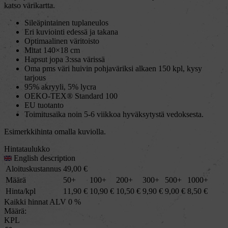
katso värikartta.
Sileäpintainen tuplaneulos
Eri kuviointi edessä ja takana
Optimaalinen väritoisto
Mitat 140×18 cm
Hapsut jopa 3:ssa värissä
Oma pms väri huivin pohjaväriksi alkaen 150 kpl, kysy
tarjous
95% akryyli, 5% lycra
OEKO-TEX® Standard 100
EU tuotanto
Toimitusaika noin 5-6 viikkoa hyväksytystä vedoksesta.
Esimerkkihinta omalla kuviolla.
Hintataulukko
English description
Aloituskustannus
49,00
€
Määrä
50+
100+
200+
300+
500+
1000+
Hinta/kpl
11,90
€
10,90
€
10,50
€
9,90
€
9,00
€
8,50
€
Kaikki hinnat ALV 0 %
Määrä:
KPL