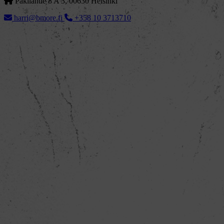
Pakilantie 8 A 3, 00630 Helsinki
harri@bmore.fi
+358 10 3713710