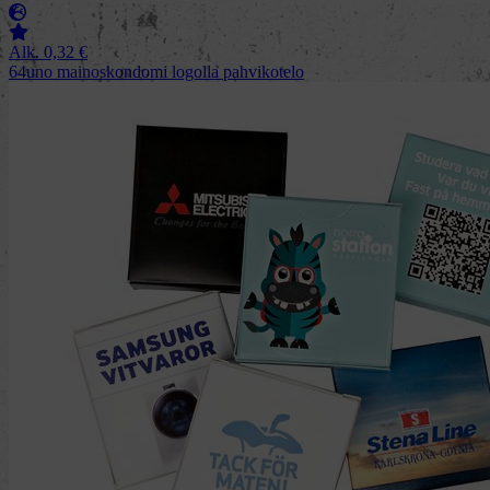
Alk.
0,32
€
64uno mainoskondomi logolla pahvikotelo