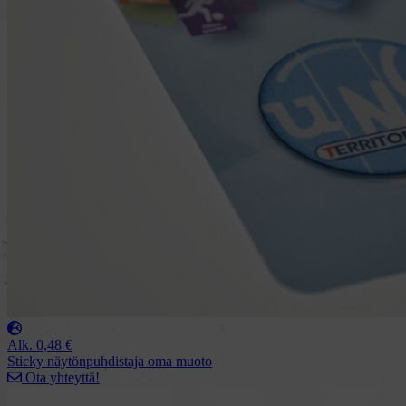
Alk.
0,48
€
Sticky näytönpuhdistaja oma muoto
Ota yhteyttä!