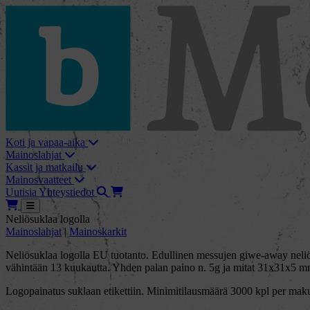
skip_to_content
bMore
Koti ja vapaa-aika
Mainoslahjat
Kassit ja matkailu
Mainosvaatteet
Haku
Tarjouskori
Uutisia
Yhteystiedot
Tarjouskori
Avaa
Neliösuklaa logolla
Mainoslahjat
|
Mainoskarkit
Neliösuklaa logolla EU tuotanto. Edullinen messujen giwe-away neliös
vähintään 13 kuukautta. Yhden palan paino n. 5g ja mitat 31x31x5 m
Logopainatus suklaan etikettiin. Minimitilausmäärä 3000 kpl per maku