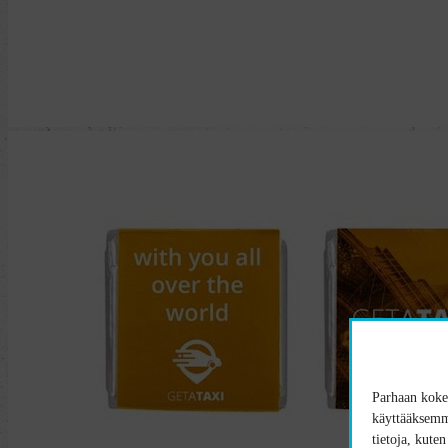
Parhaan kokem
käyttääksemme
tietoja, kute