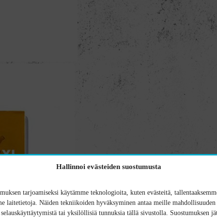
Hallinnoi evästeiden suostumusta
uksen tarjoamiseksi käytämme teknologioita, kuten evästeitä, tallentaaksemme
 laitetietoja. Näiden tekniikoiden hyväksyminen antaa meille mahdollisuuden 
n selauskäyttäytymistä tai yksilöllisiä tunnuksia tällä sivustolla. Suostumuksen jä