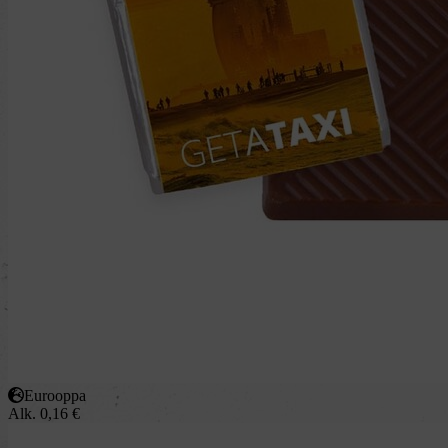
Eurooppa
Alk.
0,16
€