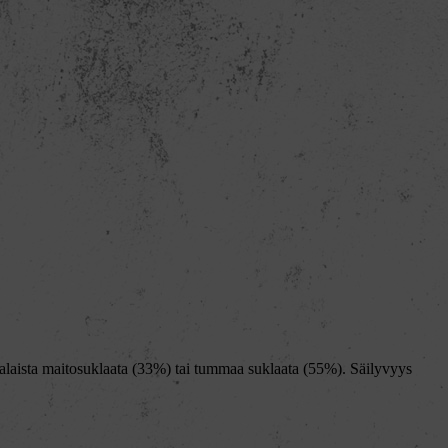
ialaista maitosuklaata (33%) tai tummaa suklaata (55%). Säilyvyys