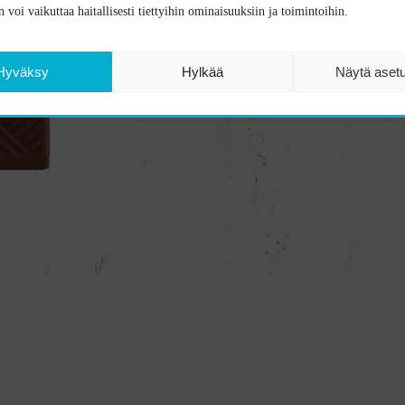
 voi vaikuttaa haitallisesti tiettyihin ominaisuuksiin ja toimintoihin.
Hyväksy
Hylkää
Näytä aset