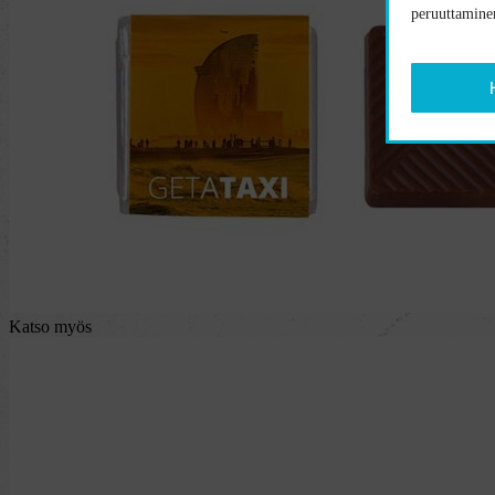
peruuttaminen
Katso myös