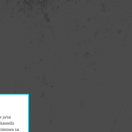
 ja/tai
käsitellä
ttäminen tai