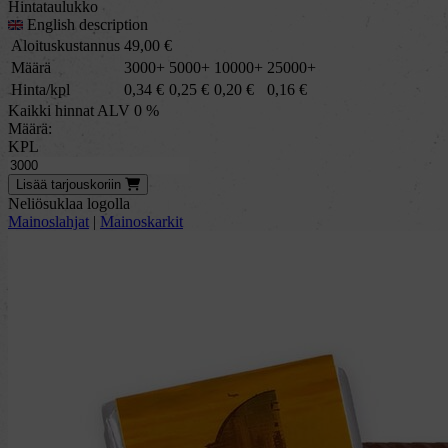
Hintataulukko
English description
Aloituskustannus
49,00
€
Määrä
3000+
5000+
10000+
25000+
Hinta/kpl
0,34
€
0,25
€
0,20
€
0,16
€
Kaikki hinnat ALV 0 %
Määrä:
KPL
Lisää
tarjous
koriin
Neliösuklaa logolla
Mainoslahjat
|
Mainoskarkit