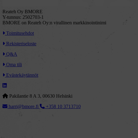
Reateh Oy BMORE
Y-tunnus: 2502703-1
BMORE on Reateh Oy:n virallinen markkinointinimi
Toimitusehdot
Rekisteriseloste
Q&A
Oma tili
Evästekäytännöt
Pakilantie 8 A 3, 00630 Helsinki
harri@bmore.fi
+358 10 3713710