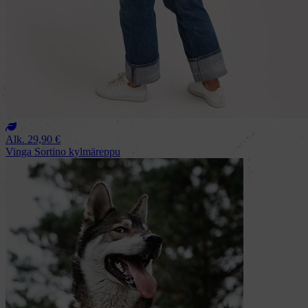
Alk.
29,90
€
Vinga Sortino kylmäreppu