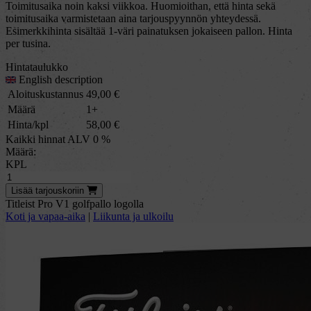
Toimitusaika noin kaksi viikkoa. Huomioithan, että hinta sekä
toimitusaika varmistetaan aina tarjouspyynnön yhteydessä.
Esimerkkihinta sisältää 1-väri painatuksen jokaiseen pallon. Hinta
per tusina.
Hintataulukko
English description
Aloituskustannus
49,00
€
Määrä
1+
Hinta/kpl
58,00
€
Kaikki hinnat ALV 0 %
Määrä:
KPL
Lisää
tarjous
koriin
Titleist Pro V1 golfpallo logolla
Koti ja vapaa-aika
|
Liikunta ja ulkoilu