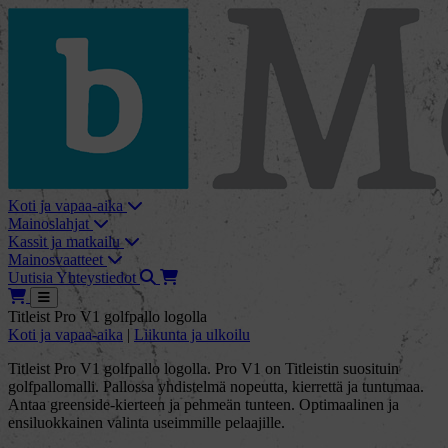
skip_to_content
bMore
Koti ja vapaa-aika
Mainoslahjat
Kassit ja matkailu
Mainosvaatteet
Haku
Tarjouskori
Uutisia
Yhteystiedot
Tarjouskori
Avaa
Titleist Pro V1 golfpallo logolla
Koti ja vapaa-aika
|
Liikunta ja ulkoilu
Titleist Pro V1 golfpallo logolla. Pro V1 on Titleistin suosituin
golfpallomalli. Pallossa yhdistelmä nopeutta, kierrettä ja tuntumaa.
Antaa greenside-kierteen ja pehmeän tunteen. Optimaalinen ja
ensiluokkainen valinta useimmille pelaajille.