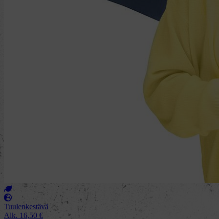
Tuulenkestävä
Alk.
16,50
€