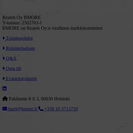
Reateh Oy BMORE
Y-tunnus: 2502703-1
BMORE on Reateh Oy:n virallinen markkinointinimi
Toimitusehdot
Rekisteriseloste
Q&A
Oma tili
Evästekäytännöt
Pakilantie 8 A 3, 00630 Helsinki
harri@bmore.fi
+358 10 3713710