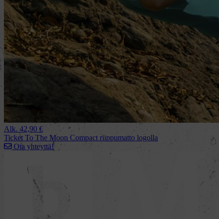
Alk.
42,90
€
Ticket To The Moon Compact riippumatto logolla
Ota yhteyttä!