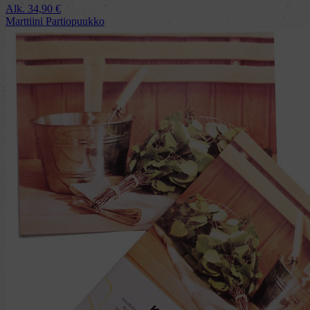
Alk.
34,90
€
Marttiini Partiopuukko