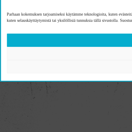
Parhaan kokemuksen tarjoamiseksi käytämme teknologioita, kuten evästeitä,
kuten selauskäyttäytymistä tai yksilöllisiä tunnuksia tällä sivustolla. Suost