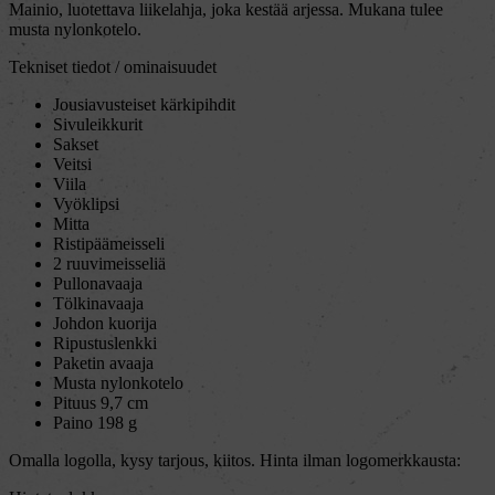
Mainio, luotettava liikelahja, joka kestää arjessa. Mukana tulee
musta nylonkotelo.
Tekniset tiedot / ominaisuudet
Jousiavusteiset kärkipihdit
Sivuleikkurit
Sakset
Veitsi
Viila
Vyöklipsi
Mitta
Ristipäämeisseli
2 ruuvimeisseliä
Pullonavaaja
Tölkinavaaja
Johdon kuorija
Ripustuslenkki
Paketin avaaja
Musta nylonkotelo
Pituus 9,7 cm
Paino 198 g
Omalla logolla, kysy tarjous, kiitos. Hinta ilman logomerkkausta: