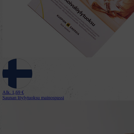
Alk.
1,69
€
Saunan löylytuoksu mainospussi