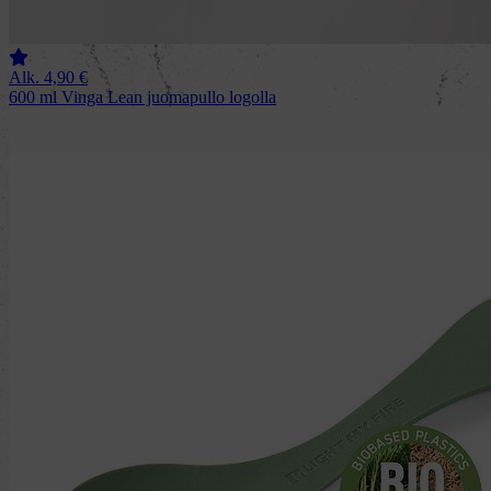
Alk.
4,90
€
600 ml Vinga Lean juomapullo logolla