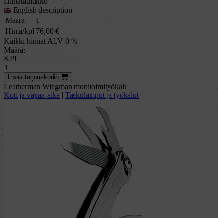
Hintataulukko
English description
Määrä
1+
Hinta/kpl
76,00
€
Kaikki hinnat ALV 0 %
Määrä:
KPL
Lisää
tarjous
koriin
Leatherman Wingman monitoimityökalu
Koti ja vapaa-aika
|
Taskulamput ja työkalut