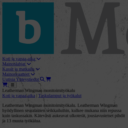
skip_to_content
bMore
Koti ja vapaa-aika
Mainoslahjat
Kassit ja matkailu
Mainosvaatteet
Haku
Tarjouskori
Uutisia
Yhteystiedot
Tarjouskori
Avaa
Leatherman Wingman monitoimityökalu
Koti ja vapaa-aika
|
Taskulamput ja työkalut
Leatherman Wingman monitoimityökalu. Leatherman Wingman
hyödyllinen seuralainen seikkailuihin, kulkee mukana niin repussa
kuin taskussakin. Kätevästi aukeavat ulkoterät, jousiavusteiset pihdit
ja 13 muuta työkalua.