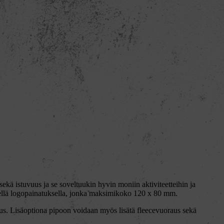
kä istuvuus ja se soveltuukin hyvin moniin aktiviteetteihin ja
sellä logopainatuksella, jonka maksimikoko 120 x 80 mm.
natus. Lisäoptiona pipoon voidaan myös lisätä fleecevuoraus sekä