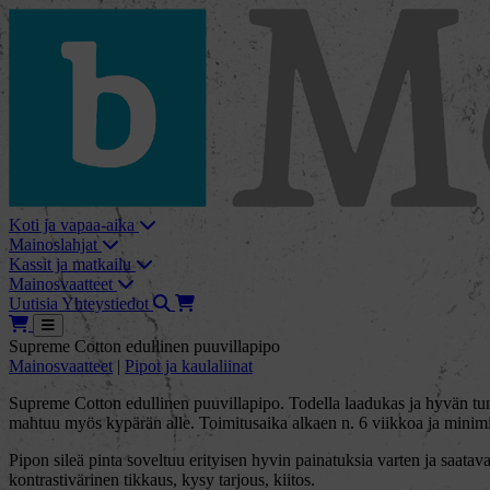
skip_to_content
bMore
Koti ja vapaa-aika
Mainoslahjat
Kassit ja matkailu
Mainosvaatteet
Haku
Tarjouskori
Uutisia
Yhteystiedot
Tarjouskori
Avaa
Supreme Cotton edullinen puuvillapipo
Mainosvaatteet
|
Pipot ja kaulaliinat
Supreme Cotton edullinen puuvillapipo. Todella laadukas ja hyvän tunt
mahtuu myös kypärän alle. Toimitusaika alkaen n. 6 viikkoa ja minim
Pipon sileä pinta soveltuu erityisen hyvin painatuksia varten ja saata
kontrastivärinen tikkaus, kysy tarjous, kiitos.