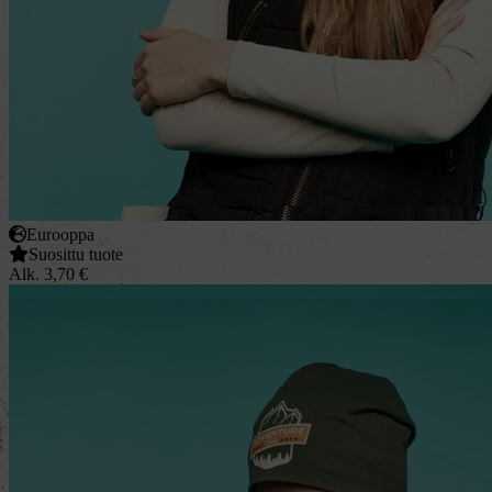
Eurooppa
Suosittu tuote
Alk.
3,70
€