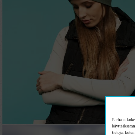
Parhaan kokem
käyttääksemme
tietoja, kute