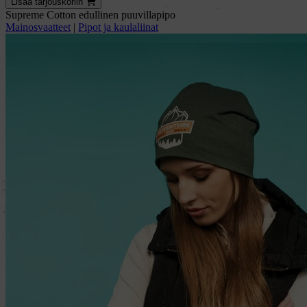
Lisää
tarjous
koriin
Supreme Cotton edullinen puuvillapipo
Mainosvaatteet
|
Pipot ja kaulaliinat