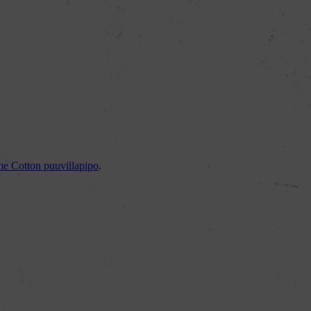
e Cotton puuvillapipo
.