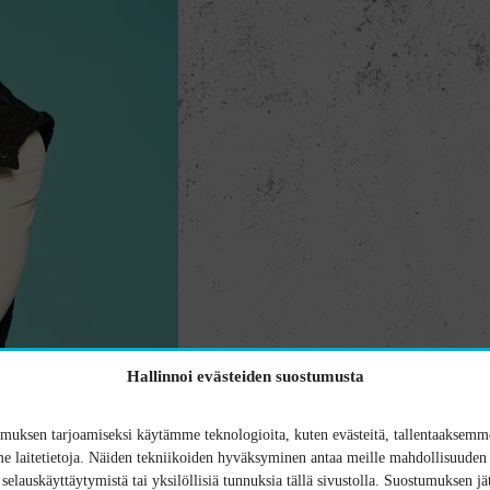
Hallinnoi evästeiden suostumusta
uksen tarjoamiseksi käytämme teknologioita, kuten evästeitä, tallentaaksemme
 laitetietoja. Näiden tekniikoiden hyväksyminen antaa meille mahdollisuuden 
n selauskäyttäytymistä tai yksilöllisiä tunnuksia tällä sivustolla. Suostumuksen jä