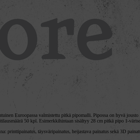
uinen Euroopassa valmistettu pitkä pipomalli. Pipossa on hyvä jousto se
itilausmäärä 50 kpl. Esimerkkihintaan sisältyy 28 cm pitkä pipo 1-väri
vana: printtipainatus, täysväripainatus, heijastava painatus sekä 3D pai