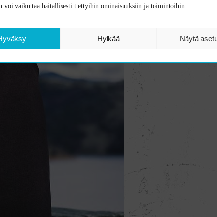
 voi vaikuttaa haitallisesti tiettyihin ominaisuuksiin ja toimintoihin.
Hyväksy
Hylkää
Näytä aset