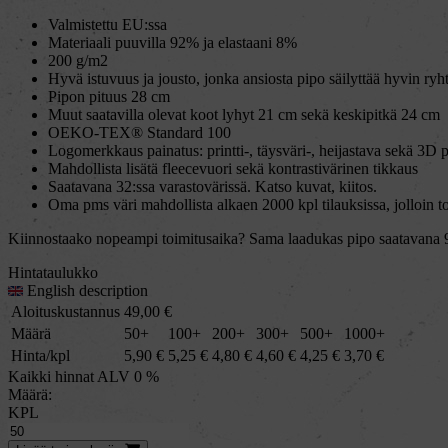
Valmistettu EU:ssa
Materiaali puuvilla 92% ja elastaani 8%
200 g/m2
Hyvä istuvuus ja jousto, jonka ansiosta pipo säilyttää hyvin ryh
Pipon pituus 28 cm
Muut saatavilla olevat koot lyhyt 21 cm sekä keskipitkä 24 cm
OEKO-TEX® Standard 100
Logomerkkaus painatus: printti-, täysväri-, heijastava sekä 3D 
Mahdollista lisätä fleecevuori sekä kontrastivärinen tikkaus
Saatavana 32:ssa varastovärissä. Katso kuvat, kiitos.
Oma pms väri mahdollista alkaen 2000 kpl tilauksissa, jolloin to
Kiinnostaako nopeampi toimitusaika? Sama laadukas pipo saatavana 9:s
Hintataulukko
English description
Aloituskustannus
49,00
€
Määrä
50+
100+
200+
300+
500+
1000+
Hinta/kpl
5,90
€
5,25
€
4,80
€
4,60
€
4,25
€
3,70
€
Kaikki hinnat ALV 0 %
Määrä:
KPL