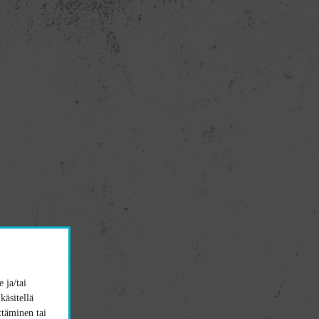
 ja/tai
käsitellä
ttäminen tai