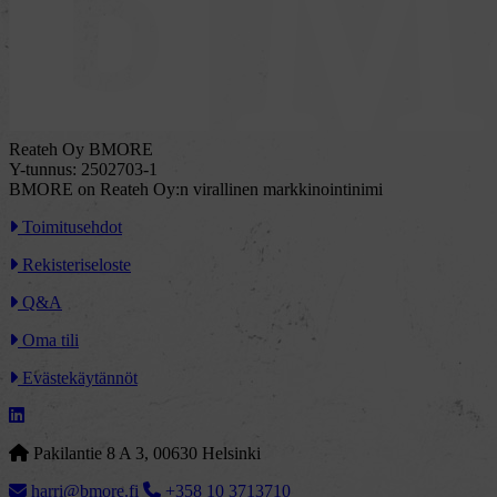
Reateh Oy BMORE
Y-tunnus: 2502703-1
BMORE on Reateh Oy:n virallinen markkinointinimi
Toimitusehdot
Rekisteriseloste
Q&A
Oma tili
Evästekäytännöt
Pakilantie 8 A 3, 00630 Helsinki
harri@bmore.fi
+358 10 3713710