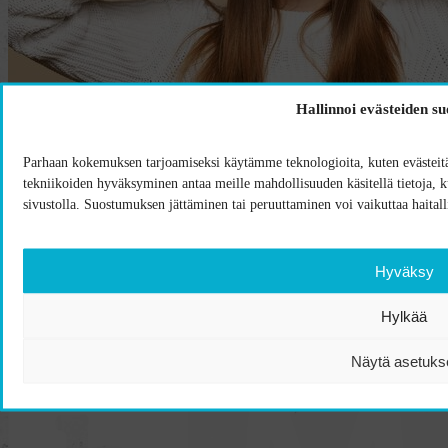
Hallinnoi evästeiden s
Parhaan kokemuksen tarjoamiseksi käytämme teknologioita, kuten evästeitä,
tekniikoiden hyväksyminen antaa meille mahdollisuuden käsitellä tietoja, kut
sivustolla. Suostumuksen jättäminen tai peruuttaminen voi vaikuttaa haitalli
Hyväksy
Hylkää
Alk.
9,50
€
Retro tupsupipo logolla
Näytä asetuks
Ota yhteyttä!