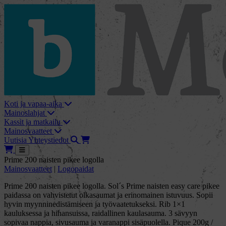
skip_to_content
bMore
Koti ja vapaa-aika
Mainoslahjat
Kassit ja matkailu
Mainosvaatteet
Haku
Tarjouskori
Uutisia
Yhteystiedot
Tarjouskori
Avaa
Prime 200 naisten pikee logolla
Mainosvaatteet
|
Logopaidat
Prime 200 naisten pikee logolla. Sol´s Prime naisten easy care pikee
paidassa on vahvistetut olkasaumat ja erinomainen istuvuus. Sopii
hyvin myynninedistämiseen ja työvaatetukseksi. Rib 1×1
kauluksessa ja hihansuissa, raidallinen kaulasauma. 3 sävyyn
sopivaa nappia, sivusauma ja varanappi sisäpuolella. Pique 200g /