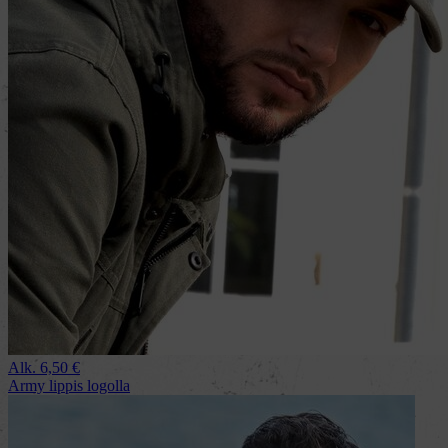
Alk.
6,50
€
Army lippis logolla