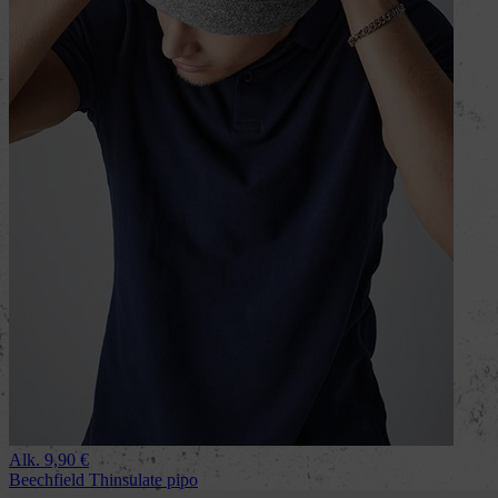
Alk.
9,90
€
Beechfield Thinsulate pipo