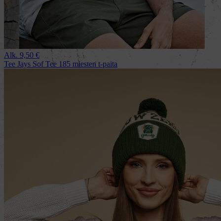
Alk.
9,50
€
Tee Jays Sof Tee 185 miesten t-paita