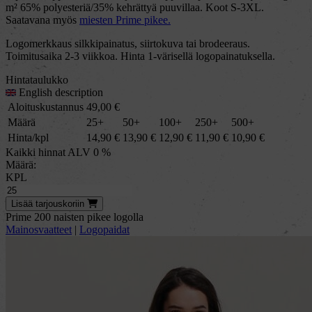
m² 65% polyesteriä/35% kehrättyä puuvillaa. Koot S-3XL.
Saatavana myös
miesten Prime pikee.
Logomerkkaus silkkipainatus, siirtokuva tai brodeeraus.
Toimitusaika 2-3 viikkoa. Hinta 1-värisellä logopainatuksella.
Hintataulukko
English description
Aloituskustannus
49,00
€
Määrä
25+
50+
100+
250+
500+
Hinta/kpl
14,90
€
13,90
€
12,90
€
11,90
€
10,90
€
Kaikki hinnat ALV 0 %
Määrä:
KPL
Lisää
tarjous
koriin
Prime 200 naisten pikee logolla
Mainosvaatteet
|
Logopaidat