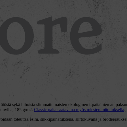
yörätöstä sekä hihoista slimmattu naisten ekologinen t-paita hieman pa
uuvilla, 185 g/m2.
Classic paita saatavana myös miesten mitoituksella
.
daan toteuttaa esim. silkkipainatuksena, siirtokuvana ja brodeeraukse