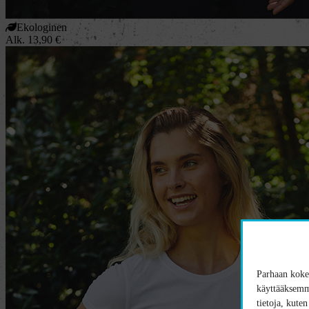
Ekologinen
Alk.
13,90
€
Parhaan kokem
käyttääksemme
tietoja, kute