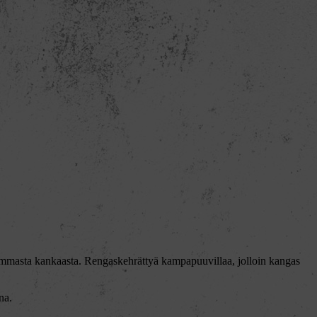
ksummasta kankaasta. Rengaskehrättyä kampapuuvillaa, jolloin kangas
na.