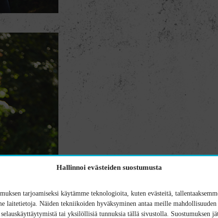
Hallinnoi evästeiden suostumusta
uksen tarjoamiseksi käytämme teknologioita, kuten evästeitä, tallentaaksemme
 laitetietoja. Näiden tekniikoiden hyväksyminen antaa meille mahdollisuuden 
n selauskäyttäytymistä tai yksilöllisiä tunnuksia tällä sivustolla. Suostumuksen jä