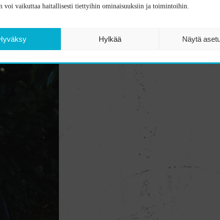
 voi vaikuttaa haitallisesti tiettyihin ominaisuuksiin ja toimintoihin.
Hyväksy
Hylkää
Näytä aset