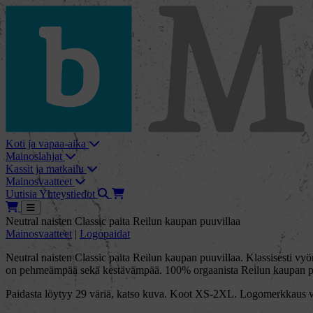
skip_to_content
bMore
Koti ja vapaa-aika
Mainoslahjat
Kassit ja matkailu
Mainosvaatteet
Haku
Tarjouskori
Uutisia
Yhteystiedot
Tarjouskori
Avaa
Neutral naisten Classic paita Reilun kaupan puuvillaa
Mainosvaatteet
|
Logopaidat
Neutral naisten Classic paita Reilun kaupan puuvillaa. Klassisesti v
on pehmeämpää sekä kestävämpää. 100% orgaanista Reilun kaupan p
Paidasta löytyy 29 väriä, katso kuva. Koot XS-2XL. Logomerkkaus voi