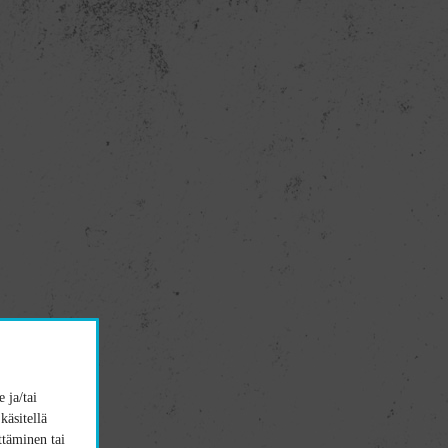
 ja/tai
käsitellä
ttäminen tai