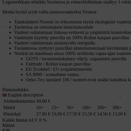
Logomerkkaus tehdään Suomessa ja esimerkkihintaan sisältyy 1-värine
Monta hyvää syytä valita mainosvaatteeksi Neutral:
Tanskalainen Neutral on erikoistunut täysin ekologisiin vaattei
Tuotteissa on erinomainen hinta/laatusuhde
Vaatteet valmistetaan Intiassa eettisesti ja ympäristöä kunnioitta
Vaatteisiin käytetty puuvilla on 100% Reilun kaupan puuvillaa
Vaatteet valmistetaan uusiutuvalla energialla
Tuotannossa syntynyt puuvillan jäännösmateriaali kierrätetään j
Neutral on maailman ainoa 100% sertifioitu vapaa-ajan vaateme
GOTS / luonnonmukainen viljely, orgaaninen puuvilla
Fairtrade / Reilun kaupan puuvillaa
EU Ecolabel / EU-ympäristömerkki
SA 8000 / sosiaalinen vastuu
Oeko-Tex standard 100 / tuotteet eivät sisällä haitallisia k
Hintataulukko
English description
Aloituskustannus
49,00
€
Määrä
10+
25+
50+
100+
200+
300+
Hinta/kpl
27,90
€
19,90
€
17,50
€
15,50
€
14,50
€
13,90
€
Kaikki hinnat ALV 0 %
Määrä:
KPL