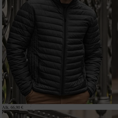
Alk.
66,90
€