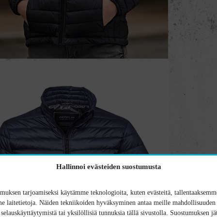
Hallinnoi evästeiden suostumusta
uksen tarjoamiseksi käytämme teknologioita, kuten evästeitä, tallentaaksemme
 laitetietoja. Näiden tekniikoiden hyväksyminen antaa meille mahdollisuuden 
n selauskäyttäytymistä tai yksilöllisiä tunnuksia tällä sivustolla. Suostumuksen jä