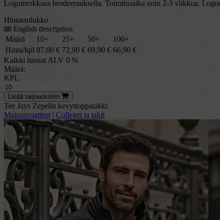
Logomerkkaus brodeerauksella. Toimitusaika noin 2-3 viikkoa. Logom
Hintataulukko
English description
Määrä
10+
25+
50+
100+
Hinta/kpl
87,00
€
72,90
€
69,90
€
66,90
€
Kaikki hinnat ALV 0 %
Määrä:
KPL
Lisää
tarjous
koriin
Tee Jays Zepelin kevyttoppatakki
Mainosvaatteet
|
Colleget ja takit