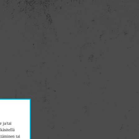
 ja/tai
käsitellä
ttäminen tai