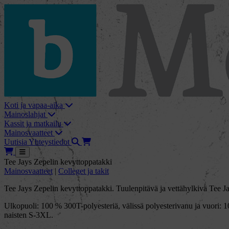
skip_to_content
bMore
Koti ja vapaa-aika
Mainoslahjat
Kassit ja matkailu
Mainosvaatteet
Haku
Tarjouskori
Uutisia
Yhteystiedot
Tarjouskori
Avaa
Tee Jays Zepelin kevyttoppatakki
Mainosvaatteet
|
Colleget ja takit
Tee Jays Zepelin kevyttoppatakki. Tuulenpitävä ja vettähylkivä Tee Jay
Ulkopuoli: 100 % 300T-polyesteriä, välissä polyesterivanu ja vuori: 10
naisten S-3XL.