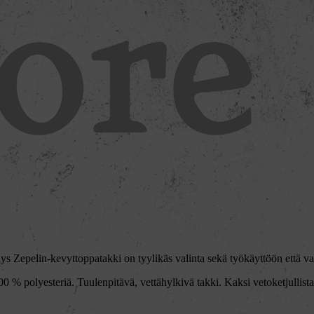
s Zepelin-kevyttoppatakki on tyylikäs valinta sekä työkäyttöön että vap
0 % polyesteriä. Tuulenpitävä, vettähylkivä takki. Kaksi vetoketjullist