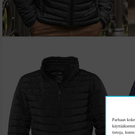
Parhaan kokem
käyttääksemme
tietoja, kute