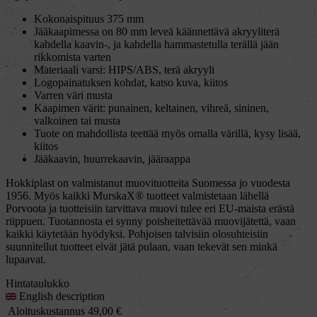
Kokonaispituus 375 mm
Jääkaapimessa on 80 mm leveä käännettävä akryyliterä
kahdella kaavin-, ja kahdella hammastetulla terällä jään
rikkomista varten
Materiaali varsi: HIPS/ABS, terä akryyli
Logopainatuksen kohdat, katso kuva, kiitos
Varren väri musta
Kaapimen värit: punainen, keltainen, vihreä, sininen,
valkoinen tai musta
Tuote on mahdollista teettää myös omalla värillä, kysy lisää,
kiitos
Jääkaavin, huurrekaavin, jääraappa
Hokkiplast on valmistanut muovituotteita Suomessa jo vuodesta
1956. Myös kaikki MurskaX® tuotteet valmistetaan lähellä
Porvoota ja tuotteisiin tarvittava muovi tulee eri EU-maista erästä
riippuen. Tuotannosta ei synny poisheitettävää muovijätettä, vaan
kaikki käytetään hyödyksi. Pohjoisen talvisiin olosuhteisiin
suunnitellut tuotteet eivät jätä pulaan, vaan tekevät sen minkä
lupaavat.
Hintataulukko
English description
Aloituskustannus
49,00
€