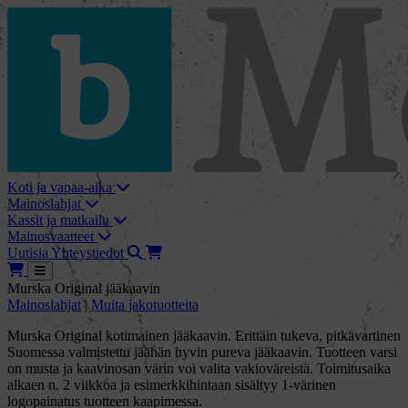
skip_to_content
bMore
Koti ja vapaa-aika
Mainoslahjat
Kassit ja matkailu
Mainosvaatteet
Haku
Tarjouskori
Uutisia
Yhteystiedot
Tarjouskori
Avaa
Murska Original jääkaavin
Mainoslahjat
|
Muita jakotuotteita
Murska Original kotimainen jääkaavin. Erittäin tukeva, pitkävartinen
Suomessa valmistettu jäähän hyvin pureva jääkaavin. Tuotteen varsi
on musta ja kaavinosan värin voi valita vakioväreistä. Toimitusaika
alkaen n. 2 viikkoa ja esimerkkihintaan sisältyy 1-värinen
logopainatus tuotteen kaapimessa.