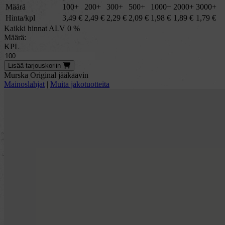
Määrä
100+
200+
300+
500+
1000+
2000+
3000+
Hinta/kpl
3,49
€
2,49
€
2,29
€
2,09
€
1,98
€
1,89
€
1,79
€
Kaikki hinnat ALV 0 %
Määrä:
KPL
Lisää
tarjous
koriin
Murska Original jääkaavin
Mainoslahjat
|
Muita jakotuotteita