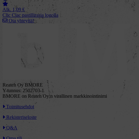
Alk.
1,09
€
Clic Clac pastillirasia logolla
Ota yhteyttä!
Reateh Oy BMORE
Y-tunnus: 2502703-1
BMORE on Reateh Oy:n virallinen markkinointinimi
Toimitusehdot
Rekisteriseloste
Q&A
Oma tili