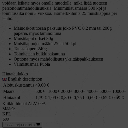
voidaan leikata myös omalla muodolla, mikä lisää tuotteen
personointimahdollisuuksia. Minimitilausmäärä 500 kpl ja
toimitusaika noin 3 viikkoa. Esimerkkihinta 25 muistilappua per
lehtiö.
Mainoskortitiosan paksuus joko PVC 0,2 mm tai 200g
paperia, myös laminoituna
Muistilaput offset 80g
Muistilappujen määrä 25 tai 50 kpl
Taustapaperi 240g
Toimitetaan bulkkipakattuna
Optiona myös mahdollisuus yksittäispakkaukseen
Valmistusmaa Puola
Hintataulukko
English description
Aloituskustannus
49,00
€
Määrä
500+
1000+
2000+
3000+
4000+
5000+
10000+
Hinta/kpl
1,79
€
1,09
€
0,89
€
0,75
€
0,69
€
0,65
€
0,59
€
Kaikki hinnat ALV 0 %
Määrä:
KPL
Lisää
tarjous
koriin