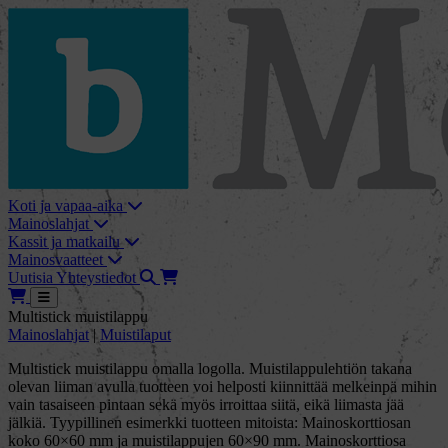
skip_to_content
bMore
Koti ja vapaa-aika
Mainoslahjat
Kassit ja matkailu
Mainosvaatteet
Haku
Tarjouskori
Uutisia
Yhteystiedot
Tarjouskori
Avaa
Multistick muistilappu
Mainoslahjat
|
Muistilaput
Multistick muistilappu omalla logolla. Muistilappulehtiön takana
olevan liiman avulla tuotteen voi helposti kiinnittää melkeinpä mihin
vain tasaiseen pintaan sekä myös irroittaa siitä, eikä liimasta jää
jälkiä. Tyypillinen esimerkki tuotteen mitoista: Mainoskorttiosan
koko 60×60 mm ja muistilappujen 60×90 mm. Mainoskorttiosa