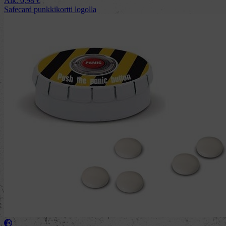
Alk.
0,98
€
Safecard punkkikortti logolla