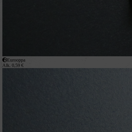
Eurooppa
Alk.
0,59
€