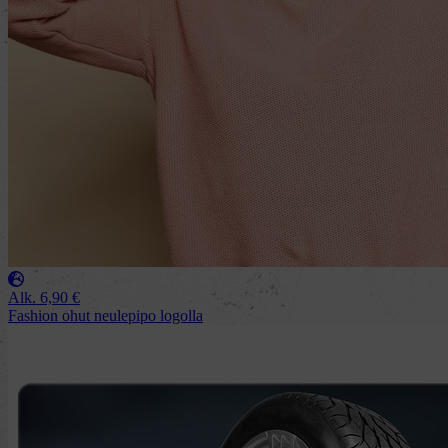
Alk.
6,90
€
Fashion ohut neulepipo logolla