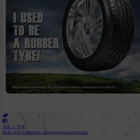
Alk.
1,79
€
Brite-Mat hiirimatto autonrengasmateriaalia