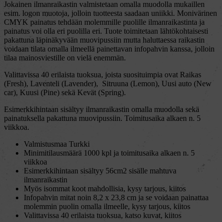
Jokainen ilmanraikastin valmistetaan omalla muodolla mukaillen
esim. logon muotoja, jolloin tuotteesta saadaan uniikki. Monivärinen
CMYK painatus tehdään molemmille puolille ilmanraikastinta ja
painatus voi olla eri puolilla eri. Tuote toimitetaan lähtökohtaisesti
pakattuna läpinäkyvään muovipussiin mutta haluttaessa raikastin
voidaan tilata omalla ilmeellä painettavan infopahvin kanssa, jolloin
tilaa mainosviestille on vielä enemmän.
Valittavissa 40 erilaista tuoksua, joista suosituimpia ovat Raikas
(Fresh), Laventeli (Lavender), Sitruuna (Lemon), Uusi auto (New
car), Kuusi (Pine) sekä Kevät (Spring).
Esimerkkihintaan sisältyy ilmanraikastin omalla muodolla sekä
painatuksella pakattuna muovipussiin. Toimitusaika alkaen n. 5
viikkoa.
Valmistusmaa Turkki
Minimitilausmäärä 1000 kpl ja toimitusaika alkaen n. 5
viikkoa
Esimerkkihintaan sisältyy 56cm2 sisälle mahtuva
ilmanraikastin
Myös isommat koot mahdollisia, kysy tarjous, kiitos
Infopahvin mitat noin 8,2 x 23,8 cm ja se voidaan painattaa
molemmin puolin omalla ilmeelle, kysy tarjous, kiitos
Valittavissa 40 erilaista tuoksua, katso kuvat, kiitos