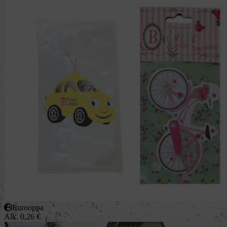
Eurooppa
Alk.
0,26
€