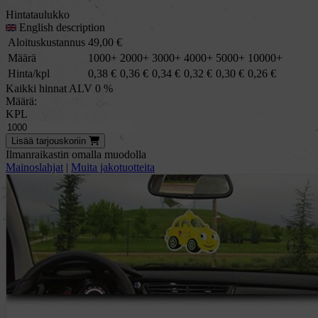
Hintataulukko
English description
Aloituskustannus
49,00
€
Määrä
1000+
2000+
3000+
4000+
5000+
10000+
Hinta/kpl
0,38
€
0,36
€
0,34
€
0,32
€
0,30
€
0,26
€
Kaikki hinnat ALV 0 %
Määrä:
KPL
Lisää
tarjous
koriin
Ilmanraikastin omalla muodolla
Mainoslahjat
|
Muita jakotuotteita