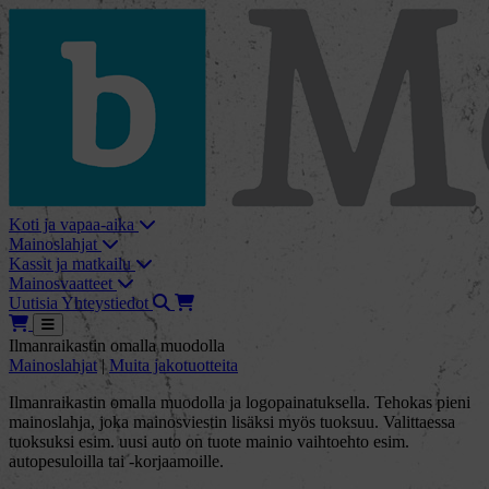
skip_to_content
bMore
Koti ja vapaa-aika
Mainoslahjat
Kassit ja matkailu
Mainosvaatteet
Haku
Tarjouskori
Uutisia
Yhteystiedot
Tarjouskori
Avaa
Ilmanraikastin omalla muodolla
Mainoslahjat
|
Muita jakotuotteita
Ilmanraikastin omalla muodolla ja logopainatuksella. Tehokas pieni
mainoslahja, joka mainosviestin lisäksi myös tuoksuu. Valittaessa
tuoksuksi esim. uusi auto on tuote mainio vaihtoehto esim.
autopesuloilla tai -korjaamoille.