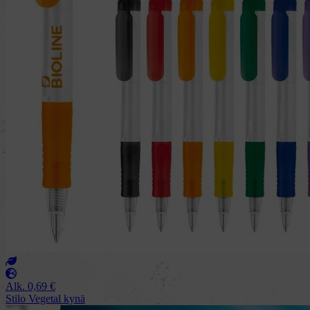
Alk.
0,69
€
Stilo Vegetal kynä