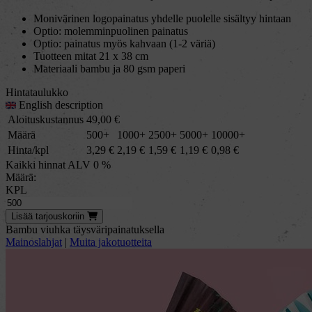
Monivärinen logopainatus yhdelle puolelle sisältyy hintaan
Optio: molemminpuolinen painatus
Optio: painatus myös kahvaan (1-2 väriä)
Tuotteen mitat 21 x 38 cm
Materiaali bambu ja 80 gsm paperi
Hintataulukko
English description
Aloituskustannus
49,00
€
Määrä
500+
1000+
2500+
5000+
10000+
Hinta/kpl
3,29
€
2,19
€
1,59
€
1,19
€
0,98
€
Kaikki hinnat ALV 0 %
Määrä:
KPL
Lisää
tarjous
koriin
Bambu viuhka täysväripainatuksella
Mainoslahjat
|
Muita jakotuotteita