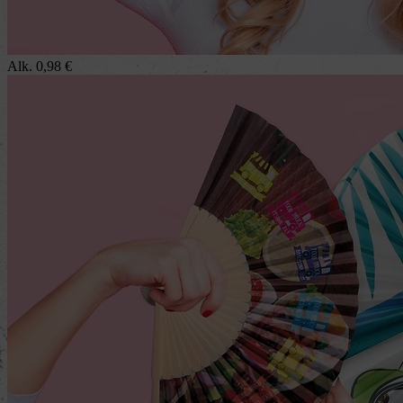
Alk.
0,98
€