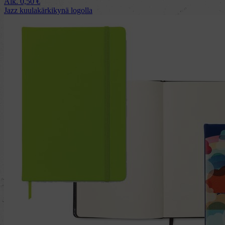
Alk.
0,50
€
Jazz kuulakärkikynä logolla