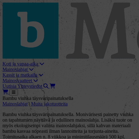
skip_to_content
bMore
Koti ja vapaa-aika
Mainoslahjat
Kassit ja matkailu
Mainosvaatteet
Haku
Tarjouskori
Uutisia
Yhteystiedot
Tarjouskori
Avaa
Bambu viuhka täysväripainatuksella
Mainoslahjat
|
Muita jakotuotteita
Bambu viuhka täysväripainatuksella. Monivärisesti painetty viuhka
on tapahtumien näyttävä ja edullinen mainoslahja. Lisäksi tuote on
myös ekologisempi valinta mainoslahjaksi, sillä kahvan materiaali
bambu kasvaa nopeasti ilman lannoitteita ja torjunta-aineita.
Toimitusaika alkaen n. 8 viikkoa ja minimitilausmäärä 500 kpl.