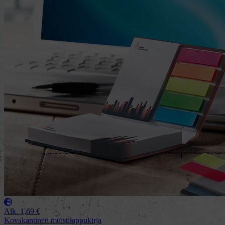
Alk.
1,69
€
Kovakantinen muistilappukirja