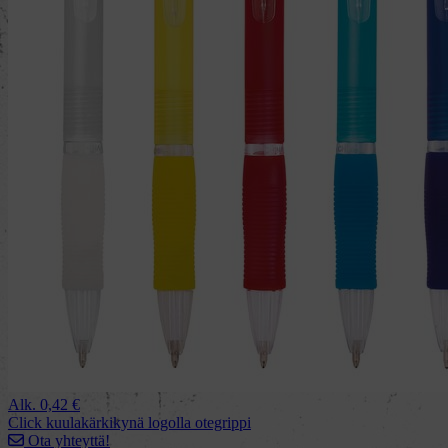
Alk.
0,42
€
Click kuulakärkikynä logolla otegrippi
Ota yhteyttä!