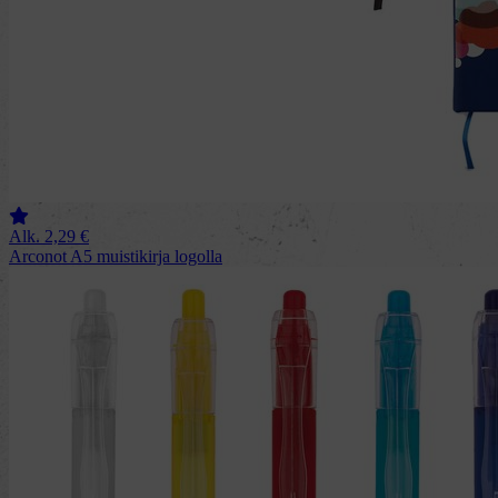
Alk.
2,29
€
Arconot A5 muistikirja logolla