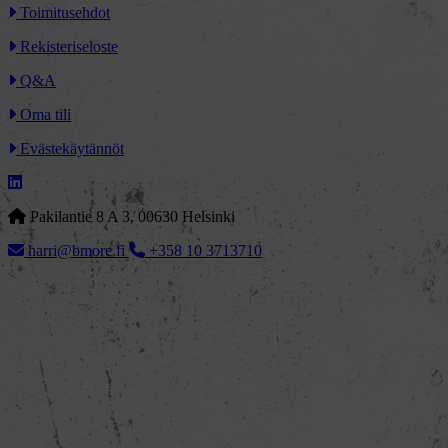
Toimitusehdot
Rekisteriseloste
Q&A
Oma tili
Evästekäytännöt
Pakilantie 8 A 3, 00630 Helsinki
harri@bmore.fi
+358 10 3713710