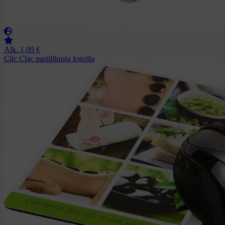
Alk.
1,09
€
Clic Clac pastillirasia logolla