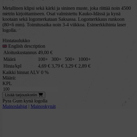
Metallinen klipsi sekä kärki ja sininen muste, joka riittää noin 4500
metrin kirjoittamiseen. Osat valmistettu Kauko-Idässä ja kynä
kootaan sekä logomerkataan Saksassa. Logomerkkaus runkoon
(80×6 mm). Toimitusaika noin 3-4 viikkoa. Esimerkkihinta laser
logolla.
Hintataulukko
English description
Aloituskustannus
49,00
€
Määrä
100+
300+
500+
1000+
Hinta/kpl
4,69
€
3,79
€
3,29
€
2,89
€
Kaikki hinnat ALV 0 %
Määrä:
KPL
Lisää
tarjous
koriin
Pyra Gum kynä logolla
Mainoslahjat
|
Mainoskynät