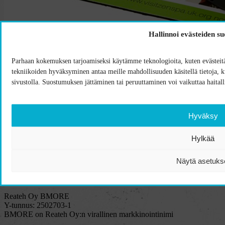
Hallinnoi evästeiden s
Parhaan kokemuksen tarjoamiseksi käytämme teknologioita, kuten evästeitä,
tekniikoiden hyväksyminen antaa meille mahdollisuuden käsitellä tietoja, kut
Alk.
2,59
€
sivustolla. Suostumuksen jättäminen tai peruuttaminen voi vaikuttaa haitalli
Q-mat hiirimatto
Ota yhteyttä!
Hyväksy
Hylkää
Näytä asetuks
Reateh Oy BMORE
Y-tunnus: 2502703-1
BMORE on Reateh Oy:n virallinen markkinointinimi