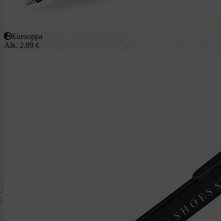
Eurooppa
Alk.
2,89
€