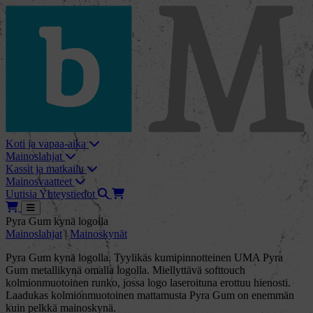
skip_to_content
bMore
Koti ja vapaa-aika
Mainoslahjat
Kassit ja matkailu
Mainosvaatteet
Haku
Tarjouskori
Uutisia
Yhteystiedot
Tarjouskori
Avaa
Pyra Gum kynä logolla
Mainoslahjat
|
Mainoskynät
Pyra Gum kynä logolla. Tyylikäs kumipinnotteinen UMA Pyra
Gum metallikynä omalla logolla. Miellyttävä softtouch
kolmionmuotoinen runko, jossa logo laseroituna erottuu hienosti.
Laadukas kolmionmuotoinen mattamusta Pyra Gum on enemmän
kuin pelkkä mainoskynä.