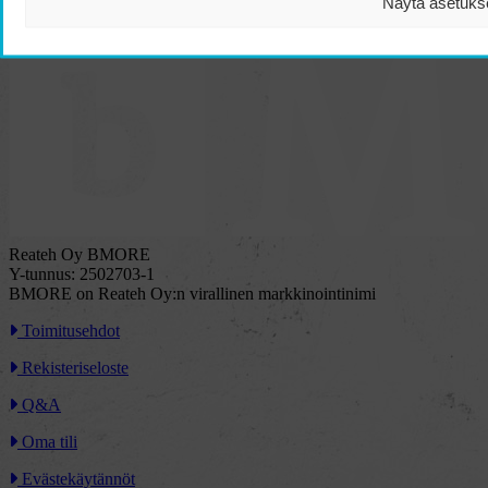
Näytä asetuks
Gloss SPF 10 huulirasva logolla
Ota yhteyttä!
Reateh Oy BMORE
Y-tunnus: 2502703-1
BMORE on Reateh Oy:n virallinen markkinointinimi
Toimitusehdot
Rekisteriseloste
Q&A
Oma tili
Evästekäytännöt