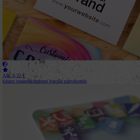
Alk.
0,32
€
64uno mainoskondomi logolla pahvikotelo