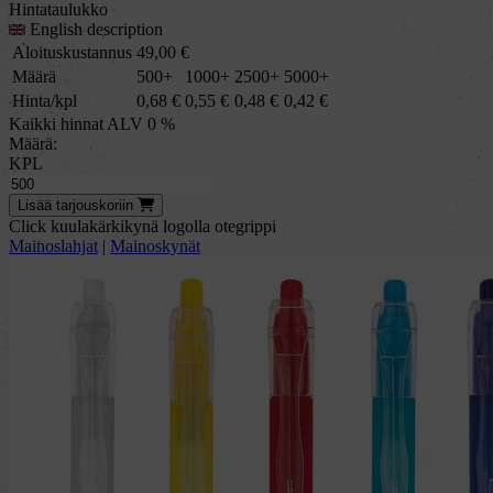
Hintataulukko
English description
Aloituskustannus
49,00
€
Määrä
500+
1000+
2500+
5000+
Hinta/kpl
0,68
€
0,55
€
0,48
€
0,42
€
Kaikki hinnat ALV 0 %
Määrä:
KPL
Lisää
tarjous
koriin
Click kuulakärkikynä logolla otegrippi
Mainoslahjat
|
Mainoskynät