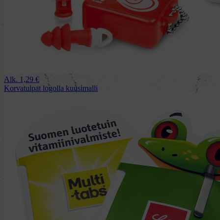
Alk.
1,29
€
Korvatulpat logolla kuusimalli