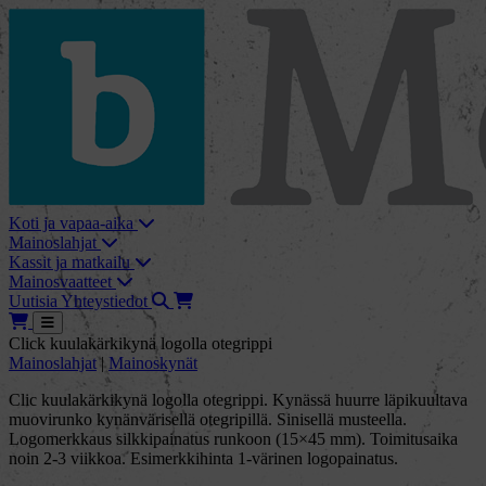
skip_to_content
bMore
Koti ja vapaa-aika
Mainoslahjat
Kassit ja matkailu
Mainosvaatteet
Haku
Tarjouskori
Uutisia
Yhteystiedot
Tarjouskori
Avaa
Click kuulakärkikynä logolla otegrippi
Mainoslahjat
|
Mainoskynät
Clic kuulakärkikynä logolla otegrippi. Kynässä huurre läpikuultava
muovirunko kynänvärisellä otegripillä. Sinisellä musteella.
Logomerkkaus silkkipainatus runkoon (15×45 mm). Toimitusaika
noin 2-3 viikkoa. Esimerkkihinta 1-värinen logopainatus.