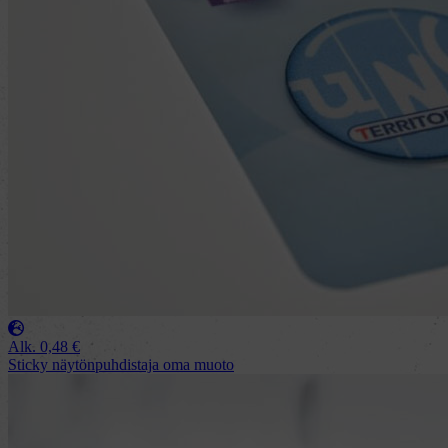
Alk.
0,48
€
Sticky näytönpuhdistaja oma muoto