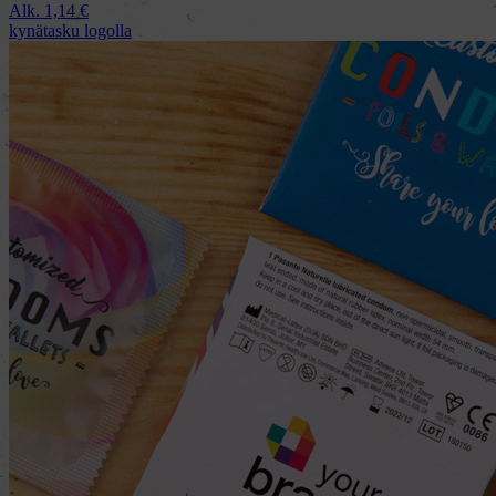
Alk.
1,14
€
kynätasku logolla