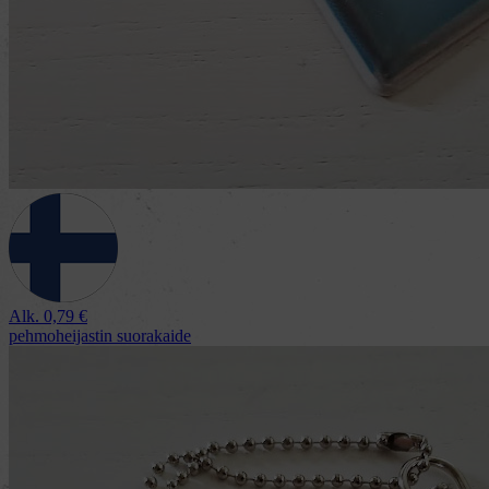
Alk.
0,79
€
pehmoheijastin suorakaide