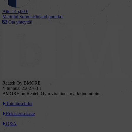
Alk.
145,00
€
Marttiini Suomi-Finland puukko
Ota yhteyttä!
Reateh Oy BMORE
Y-tunnus: 2502703-1
BMORE on Reateh Oy:n virallinen markkinointinimi
Toimitusehdot
Rekisteriseloste
Q&A