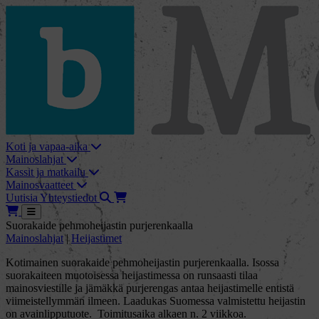
skip_to_content
bMore
Koti ja vapaa-aika
Mainoslahjat
Kassit ja matkailu
Mainosvaatteet
Haku
Tarjouskori
Uutisia
Yhteystiedot
Tarjouskori
Avaa
suorakaide pehmoheijastin purjerenkaalla
Mainoslahjat
|
Heijastimet
Kotimainen suorakaide pehmoheijastin purjerenkaalla. Isossa
suorakaiteen muotoisessa heijastimessa on runsaasti tilaa
mainosviestille ja jämäkkä purjerengas antaa heijastimelle entistä
viimeistellymmän ilmeen. Laadukas Suomessa valmistettu heijastin
on avainlipputuote. Toimitusaika alkaen n. 2 viikkoa.