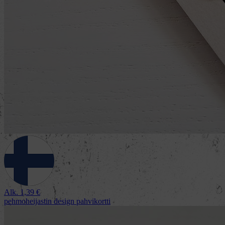
Alk.
1,39
€
pehmoheijastin design pahvikortti