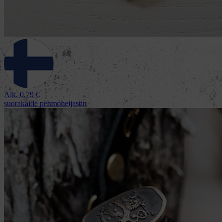
Alk.
0,79
€
suorakaide pehmoheijastin