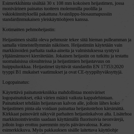
Esimerkkihinta sisältää 30 x 108 mm kokoisen heijastimen, jossa
monivärinen painatus tuotteen molemmilla puolilla ja
vakiokiinnityksellä pakattuna Avainlippu-biosaumapussiin
standardinmukaisen yleiskäyttöohjeen kanssa.
Kotimainen pehmoheijastin:
Heijastimen sisällä oleva pehmuste tekee siitä hieman pulleamman ja
samalla viimeistellymmän näköisen. Heijastimiin käytetään vain
markkinoiden parhaita raaka-aineita ja valmistuksessa syntyvä
ylijäämämuovi kierrätetään. Jokainen heijastin on tutkittu ja testattu
suomalaisissa olosuhteissa ja heijastimien heijastavuus on
huippuluokkaa. Heijastimet täyttävät standardin EN 17353:2020
tyyppi B1 mukaiset vaatimukset ja ovat CE-tyyppihyväksyttyjä.
Logopainatus:
Käytettävä painatustekniikka mahdollistaa moniväriset
logopainatukset, eikä värien määrä vaikuta kappalehintaan.
Painatukset tehdään heijastavan kalvon alle, jolloin lähes koko
heijastimen pinta-ala voidaan painattaa heijastustehon kärsimättä.
Kirkkaat painovärit näkyvät parhaiten heijastinkalvon alta. Lisätehoa
markkinointiviestiin saadaan käyttämällä fluorisoivia neonvärejä,
jolloin logo erottuu paremmin myös päivänvalossa. Katso
esimerkkikuva. Myös pakkauksen sisälle laitettava käyttöohje