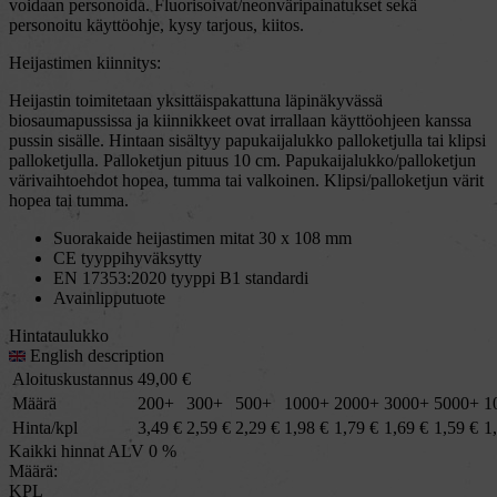
voidaan personoida. Fluorisoivat/neonväripainatukset sekä
personoitu käyttöohje, kysy tarjous, kiitos.
Heijastimen kiinnitys:
Heijastin toimitetaan yksittäispakattuna läpinäkyvässä
biosaumapussissa ja kiinnikkeet ovat irrallaan käyttöohjeen kanssa
pussin sisälle. Hintaan sisältyy papukaijalukko palloketjulla tai klipsi
palloketjulla. Palloketjun pituus 10 cm. Papukaijalukko/palloketjun
värivaihtoehdot hopea, tumma tai valkoinen. Klipsi/palloketjun värit
hopea tai tumma.
Suorakaide heijastimen mitat 30 x 108 mm
CE tyyppihyväksytty
EN 17353:2020 tyyppi B1 standardi
Avainlipputuote
Hintataulukko
English description
Aloituskustannus
49,00
€
Määrä
200+
300+
500+
1000+
2000+
3000+
5000+
1
Hinta/kpl
3,49
€
2,59
€
2,29
€
1,98
€
1,79
€
1,69
€
1,59
€
1
Kaikki hinnat ALV 0 %
Määrä:
KPL