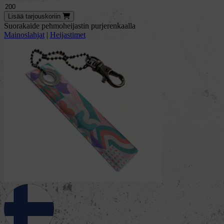
Lisää
tarjous
koriin
suorakaide pehmoheijastin purjerenkaalla
Mainoslahjat
|
Heijastimet