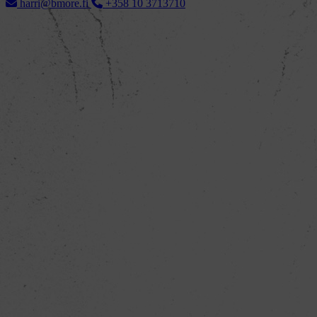
harri@bmore.fi
+358 10 3713710