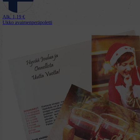
Alk.
1,19
€
Ukko avaimenperäpoletti