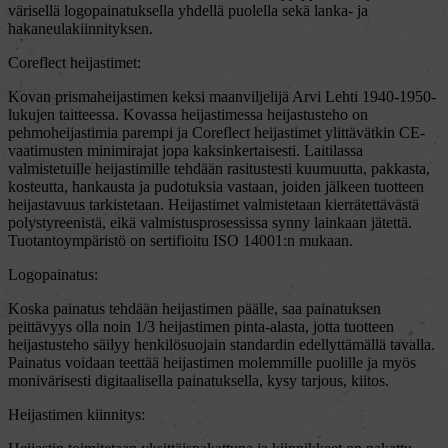
värisellä logopainatuksella yhdellä puolella sekä lanka- ja
hakaneulakiinnityksen.
Coreflect heijastimet:
Kovan prismaheijastimen keksi maanviljelijä Arvi Lehti 1940-1950-
lukujen taitteessa. Kovassa heijastimessa heijastusteho on
pehmoheijastimia parempi ja Coreflect heijastimet ylittävätkin CE-
vaatimusten minimirajat jopa kaksinkertaisesti. Laitilassa
valmistetuille heijastimille tehdään rasitustesti kuumuutta, pakkasta,
kosteutta, hankausta ja pudotuksia vastaan, joiden jälkeen tuotteen
heijastavuus tarkistetaan. Heijastimet valmistetaan kierrätettävästä
polystyreenistä, eikä valmistusprosessissa synny lainkaan jätettä.
Tuotantoympäristö on sertifioitu ISO 14001:n mukaan.
Logopainatus:
Koska painatus tehdään heijastimen päälle, saa painatuksen
peittävyys olla noin 1/3 heijastimen pinta-alasta, jotta tuotteen
heijastusteho säilyy henkilösuojain standardin edellyttämällä tavalla.
Painatus voidaan teettää heijastimen molemmille puolille ja myös
monivärisesti digitaalisella painatuksella, kysy tarjous, kiitos.
Heijastimen kiinnitys: