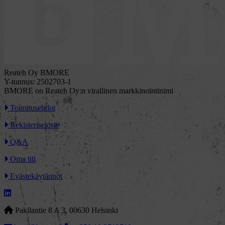
Reateh Oy BMORE
Y-tunnus: 2502703-1
BMORE on Reateh Oy:n virallinen markkinointinimi
Toimitusehdot
Rekisteriseloste
Q&A
Oma tili
Evästekäytännöt
Pakilantie 8 A 3, 00630 Helsinki