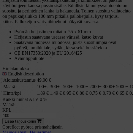
Heijastin toimitetaan yksittäispakattuna ja kiinnikkeet on pakattu
käyttöohjeen kanssa pussin sisälle. Edullisin kiinnitysvaihtoehto on
suosittu ja perinteinen lanka ja hakaneula. Toinen suosittu vaihtoehto
on papukaijalukko 100 mm pitkällä palloketjulla, kysy tarjous,
kiitos. Palloketjun värivaihtoehdot näkyvät kuvassa.
Pyöreän heijastimen mitat n. 55 x 61 mm
Heijastin saatavana useassa värissä, katso kuvat
Saatavana monessa muodossa, joista suosituimpia ovat
pyöreä, lumihiutale, sydän, kissa sekä bussi/rekka
CE EN17353:2020 ja EU 2016/425
Avainlipputuote
Hintataulukko
English description
Aloituskustannus
49,00
€
Määrä
100+
300+
500+
1000+
2000+
3000+
5000+
1
Hinta/kpl
1,89
€
1,49
€
0,95
€
0,80
€
0,75
€
0,70
€
0,65
€
0
Kaikki hinnat ALV 0 %
Määrä:
KPL
Lisää
tarjous
koriin
Coreflect pyöreä prismaheijastin
Mainoslahjat
|
Heijastimet