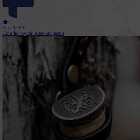
Alk.
0,76
€
Coreflect sydän prismaheijastin