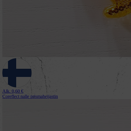
Alk.
0,60
€
Coreflect nalle prismaheijastin