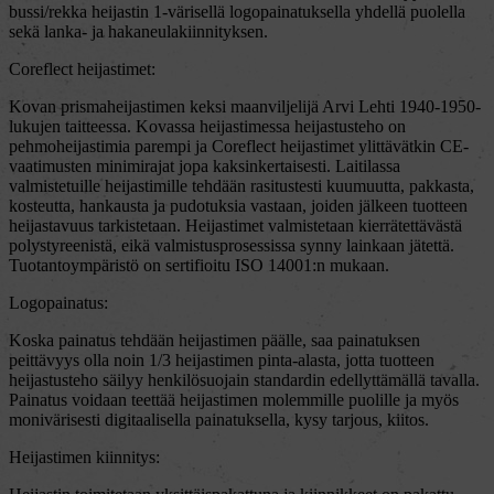
bussi/rekka heijastin 1-värisellä logopainatuksella yhdellä puolella
sekä lanka- ja hakaneulakiinnityksen.
Coreflect heijastimet:
Kovan prismaheijastimen keksi maanviljelijä Arvi Lehti 1940-1950-
lukujen taitteessa. Kovassa heijastimessa heijastusteho on
pehmoheijastimia parempi ja Coreflect heijastimet ylittävätkin CE-
vaatimusten minimirajat jopa kaksinkertaisesti. Laitilassa
valmistetuille heijastimille tehdään rasitustesti kuumuutta, pakkasta,
kosteutta, hankausta ja pudotuksia vastaan, joiden jälkeen tuotteen
heijastavuus tarkistetaan. Heijastimet valmistetaan kierrätettävästä
polystyreenistä, eikä valmistusprosessissa synny lainkaan jätettä.
Tuotantoympäristö on sertifioitu ISO 14001:n mukaan.
Logopainatus:
Koska painatus tehdään heijastimen päälle, saa painatuksen
peittävyys olla noin 1/3 heijastimen pinta-alasta, jotta tuotteen
heijastusteho säilyy henkilösuojain standardin edellyttämällä tavalla.
Painatus voidaan teettää heijastimen molemmille puolille ja myös
monivärisesti digitaalisella painatuksella, kysy tarjous, kiitos.
Heijastimen kiinnitys: