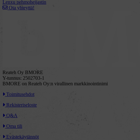
Lenxu pehmoheijastin
Ota yhteyttä!
Reateh Oy BMORE
Y-tunnus: 2502703-1
BMORE on Reateh Oy:n virallinen markkinointinimi
Toimitusehdot
Rekisteriseloste
Q&A
Oma tili
Evästekäytännöt