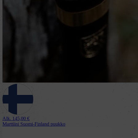
Alk.
145,00
€
Marttiini Suomi-Finland puukko