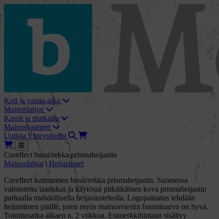
skip_to_content
bMore
Koti ja vapaa-aika
Mainoslahjat
Kassit ja matkailu
Mainosvaatteet
Haku
Tarjouskori
Uutisia
Yhteystiedot
Tarjouskori
Avaa
Coreflect bussi/rekka prismaheijastin
Mainoslahjat
|
Heijastimet
Coreflect kotimainen bussi/rekka prismaheijastin. Suomessa
valmistettu laadukas ja käytössä pitkäikäinen kova prismaheijastin
parhaalla mahdollisella heijastusteholla. Logopainatus tehdään
heijastimen päälle, joten myös mainosviestin huomioarvo on hyvä.
Toimitusaika alkaen n. 2 viikkoa. Esimerkkihintaan sisältyy