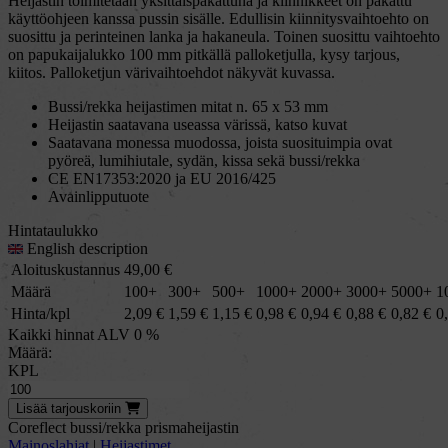
Heijastin toimitetaan yksittäispakattuna ja kiinnikkeet on pakattu
käyttöohjeen kanssa pussin sisälle. Edullisin kiinnitysvaihtoehto on
suosittu ja perinteinen lanka ja hakaneula. Toinen suosittu vaihtoehto
on papukaijalukko 100 mm pitkällä palloketjulla, kysy tarjous,
kiitos. Palloketjun värivaihtoehdot näkyvät kuvassa.
Bussi/rekka heijastimen mitat n. 65 x 53 mm
Heijastin saatavana useassa värissä, katso kuvat
Saatavana monessa muodossa, joista suosituimpia ovat
pyöreä, lumihiutale, sydän, kissa sekä bussi/rekka
CE EN17353:2020 ja EU 2016/425
Avainlipputuote
Hintataulukko
English description
Aloituskustannus
49,00
€
Määrä
100+
300+
500+
1000+
2000+
3000+
5000+
1
Hinta/kpl
2,09
€
1,59
€
1,15
€
0,98
€
0,94
€
0,88
€
0,82
€
0
Kaikki hinnat ALV 0 %
Määrä:
KPL
Lisää
tarjous
koriin
Coreflect bussi/rekka prismaheijastin
Mainoslahjat
|
Heijastimet