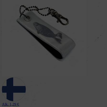
Alk.
1,29
€