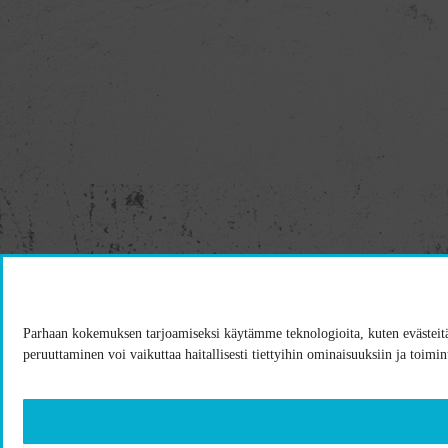
Parhaan kokemuksen tarjoamiseksi käytämme teknologioita, kuten evästeitä, 
peruuttaminen voi vaikuttaa haitallisesti tiettyihin ominaisuuksiin ja toimin