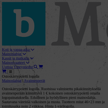
skip_to_content
bMore
Koti ja vapaa-aika
Mainoslahjat
Kassit ja matkailu
Mainosvaatteet
Haku
Tarjouskori
Uutisia
Yhteystiedot
Tarjouskori
Avaa
Ostoskärrypoletti logolla
Mainoslahjat
|
Avaimenperät
Ostoskärrypoletti logolla. Ruotsissa valmistettu pikakiinnityksellä
avaimenperään kiinnittyvä 1 € kokoinen ostoskärrypoletti omalla
logopainatuksella. Edullinen ja hyödyllinen pieni mainoslahja.
Saatavana väreissä valkoinen ja musta. Tuotteen mitat 46×23 mm ja
toimitusaika noin 2 viikkoa. Hinta 1-värilogolla.