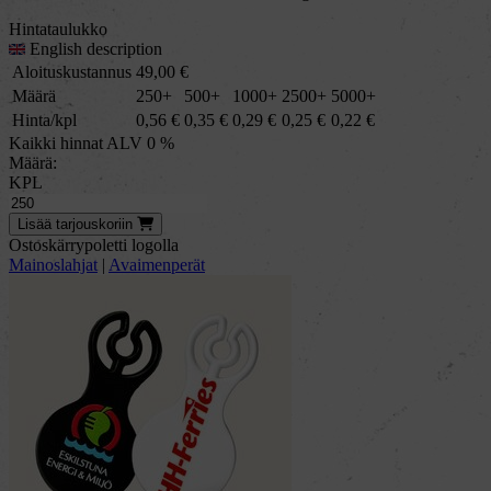
Hintataulukko
English description
Aloituskustannus
49,00
€
Määrä
250+
500+
1000+
2500+
5000+
Hinta/kpl
0,56
€
0,35
€
0,29
€
0,25
€
0,22
€
Kaikki hinnat ALV 0 %
Määrä:
KPL
Lisää
tarjous
koriin
Ostoskärrypoletti logolla
Mainoslahjat
|
Avaimenperät