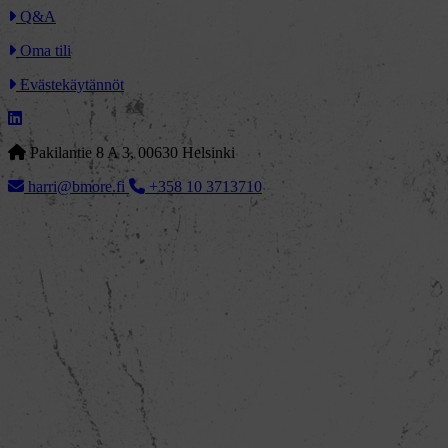
Q&A
Oma tili
Evästekäytännöt
Pakilantie 8 A 3, 00630 Helsinki
harri@bmore.fi
+358 10 3713710