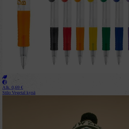
Alk.
0,69
€
Stilo Vegetal kynä