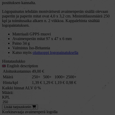
postituksen kannalta.
Logopainatus tehdään monivärisesti avaimenperän sisällä olevaan
paperiin ja paperin mitat ovat 4,0 x 3,2 cm. Minimitilausmäärä 250
kpl ja toimitusaika alkaen n. 2 viikkoa. Kappalehinta sisältää
logopainatuksen.
Materiaali GPPS muovi
Avaimenperän mitat 97 x 47 x 6 mm
Paino 34 g
Valmistus Iso-Britannia
Katso myös
oluttuoppi logopainatuksella
Hintataulukko
English description
Aloituskustannus
49,00
€
Määrä
250+
500+
1000+
2500+
Hinta/kpl
1,39
€
1,29
€
1,19
€
0,98
€
Kaikki hinnat ALV 0 %
Määrä:
KPL
Lisää
tarjous
koriin
Korkinavaaja avaimenperä logolla