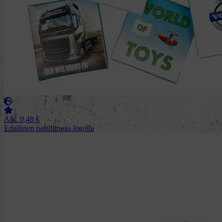
Alk.
0,48
€
Edullinen pastillirasia logolla