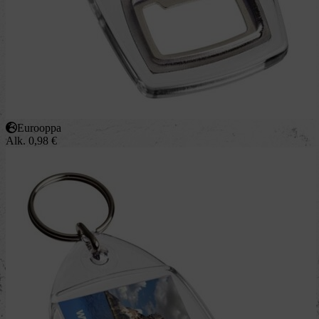
Eurooppa
Alk.
0,98
€