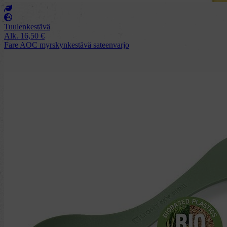
Tuulenkestävä
Alk.
16,50
€
Fare AOC myrskynkestävä sateenvarjo