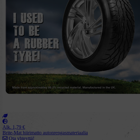
Alk.
1,79
€
Brite-Mat hiirimatto autonrengasmateriaalia
Ota yhteyttä!