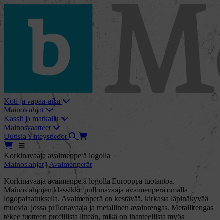
skip_to_content
bMore
Koti ja vapaa-aika
Mainoslahjat
Kassit ja matkailu
Mainosvaatteet
Haku
Tarjouskori
Uutisia
Yhteystiedot
Tarjouskori
Avaa
Korkinavaaja avaimenperä logolla
Mainoslahjat
|
Avaimenperät
Korkinavaaja avaimenperä logolla Eurooppa tuotantoa.
Mainoslahjojen klassikko pullonavaaja avaimenperä omalla
logopainatuksella. Avaimenperä on kestävää, kirkasta läpinäkyvää
muovia, jossa pullonavaaja ja metallinen avainrengas. Metallirengas
tekee tuotteen profiilista litteän, mikä on ihanteellista myös