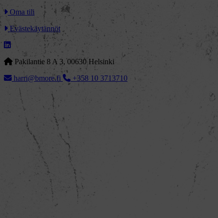
Oma tili
Evästekäytännöt
Pakilantie 8 A 3, 00630 Helsinki
harri@bmore.fi
+358 10 3713710