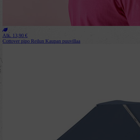
Alk.
13,90
€
Cottover pipo Reilun Kaupan puuvillaa