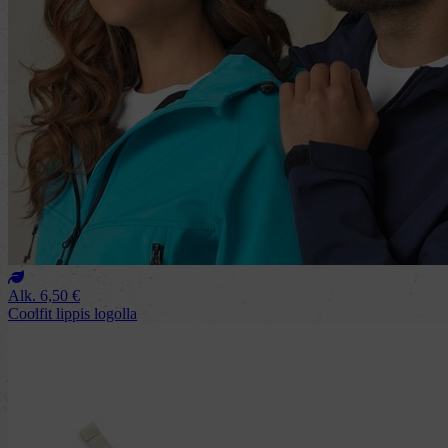
Alk.
6,50
€
Coolfit lippis logolla