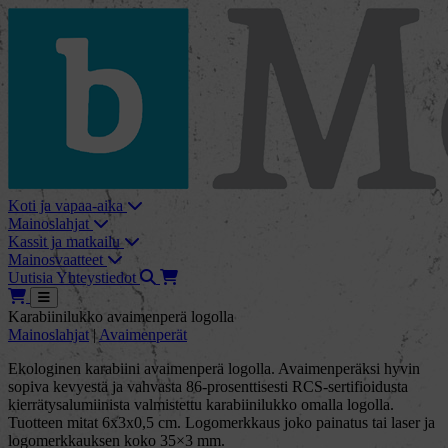
skip_to_content
bMore
Koti ja vapaa-aika
Mainoslahjat
Kassit ja matkailu
Mainosvaatteet
Haku
Tarjouskori
Uutisia
Yhteystiedot
Tarjouskori
Avaa
Karabiinilukko avaimenperä logolla
Mainoslahjat
|
Avaimenperät
Ekologinen karabiini avaimenperä logolla. Avaimenperäksi hyvin
sopiva kevyestä ja vahvasta 86-prosenttisesti RCS-sertifioidusta
kierrätysalumiinista valmistettu karabiinilukko omalla logolla.
Tuotteen mitat 6x3x0,5 cm. Logomerkkaus joko painatus tai laser ja
logomerkkauksen koko 35×3 mm.