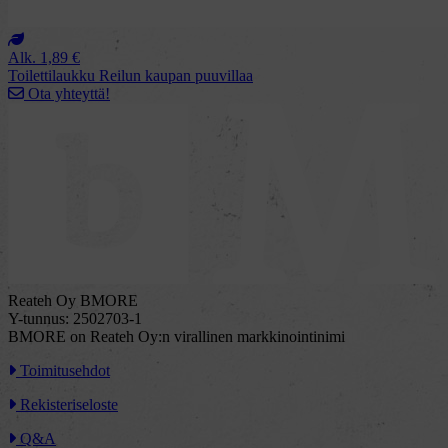
Alk.
1,89
€
Toilettilaukku Reilun kaupan puuvillaa
Ota yhteyttä!
Reateh Oy BMORE
Y-tunnus: 2502703-1
BMORE on Reateh Oy:n virallinen markkinointinimi
Toimitusehdot
Rekisteriseloste
Q&A