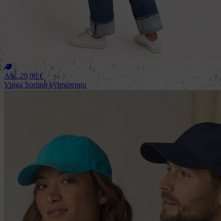
Alk.
29,90
€
Vinga Sortino kylmäreppu