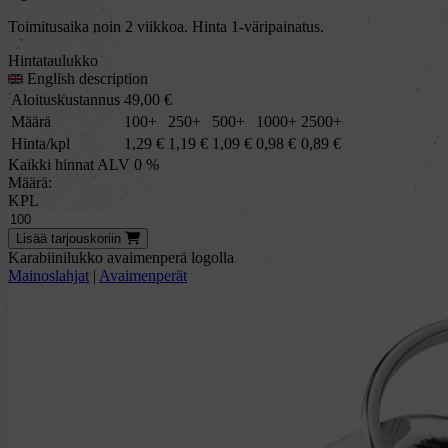
Toimitusaika noin 2 viikkoa. Hinta 1-väripainatus.
Hintataulukko
English description
Aloituskustannus
49,00
€
Määrä
100+
250+
500+
1000+
2500+
Hinta/kpl
1,29
€
1,19
€
1,09
€
0,98
€
0,89
€
Kaikki hinnat ALV 0 %
Määrä:
KPL
Lisää
tarjous
koriin
Karabiinilukko avaimenperä logolla
Mainoslahjat
|
Avaimenperät