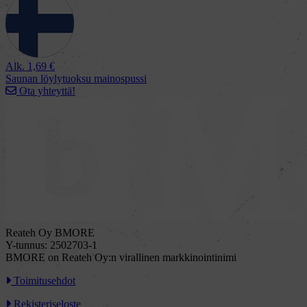
Alk.
1,69
€
Saunan löylytuoksu mainospussi
Ota yhteyttä!
Reateh Oy BMORE
Y-tunnus: 2502703-1
BMORE on Reateh Oy:n virallinen markkinointinimi
Toimitusehdot
Rekisteriseloste