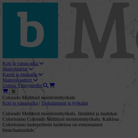
skip_to_content
bMore
Koti ja vapaa-aika
Mainoslahjat
Kassit ja matkailu
Mainosvaatteet
Haku
Tarjouskori
Uutisia
Yhteystiedot
Tarjouskori
Avaa
Colorado Multitool monitoimityökalu
Koti ja vapaa-aika
|
Taskulamput ja työkalut
Colorado Multitool monitoimityökalu. Jämäkkä ja laadukas
Colorissimo Colorado Multitool monitoimityökalu. Kaikissa
Colorissimo tuoteperheen tuotteissa on erinomainen
hinta/laatusuhde.