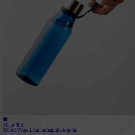
Alk.
4,90
€
600 ml Vinga Lean juomapullo logolla