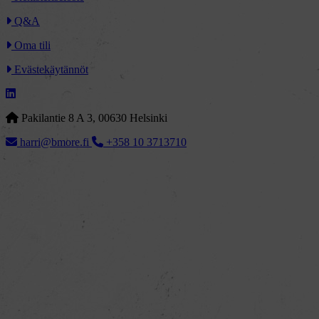
Q&A
Oma tili
Evästekäytännöt
Pakilantie 8 A 3, 00630 Helsinki
harri@bmore.fi
+358 10 3713710