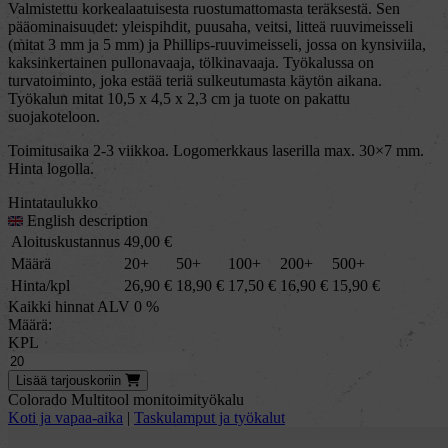
Valmistettu korkealaatuisesta ruostumattomasta teräksestä. Sen
pääominaisuudet: yleispihdit, puusaha, veitsi, litteä ruuvimeisseli
(mitat 3 mm ja 5 mm) ja Phillips-ruuvimeisseli, jossa on kynsiviila,
kaksinkertainen pullonavaaja, tölkinavaaja. Työkalussa on
turvatoiminto, joka estää teriä sulkeutumasta käytön aikana.
Työkalun mitat 10,5 x 4,5 x 2,3 cm ja tuote on pakattu
suojakoteloon.
Toimitusaika 2-3 viikkoa. Logomerkkaus laserilla max. 30×7 mm.
Hinta logolla.
Hintataulukko
English description
Aloituskustannus
49,00
€
Määrä
20+
50+
100+
200+
500+
Hinta/kpl
26,90
€
18,90
€
17,50
€
16,90
€
15,90
€
Kaikki hinnat ALV 0 %
Määrä:
KPL
Lisää
tarjous
koriin
Colorado Multitool monitoimityökalu
Koti ja vapaa-aika
|
Taskulamput ja työkalut