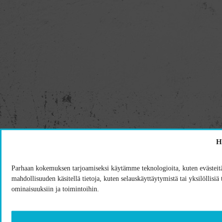
H
Parhaan kokemuksen tarjoamiseksi käytämme teknologioita, kuten evästeitä
mahdollisuuden käsitellä tietoja, kuten selauskäyttäytymistä tai yksilöllisiä
ominaisuuksiin ja toimintoihin.