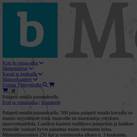
skip_to_content
bMore
Koti ja vapaa-aika
Mainoslahjat
Kassit ja matkailu
Mainosvaatteet
Haku
Tarjouskori
Uutisia
Yhteystiedot
Tarjouskori
Avaa
Palapeli omalla painatuksella
Koti ja vapaa-aika
|
Seurapelit
Palapeli omalla painatuksella. 500 palan palapeli omalla kuviolla on
mainio myyntituote esim. museoille tai muistolahja yrityksen
tasavuotisjuhlista. Laatikon kanteen mallikuva palapelista ja laatikon
reunoille voidaan hyvin painattaa muuta olennaista infoa.
Minimitilausmäärä 250 kpl ja toimitusaika alkaen n. 3 kuukautta.