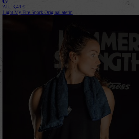
Alk.
3,49
€
Light My Fire Spork Original aterin