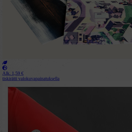
Alk.
1,59
€
tiskirätti valokuvapainatuksella