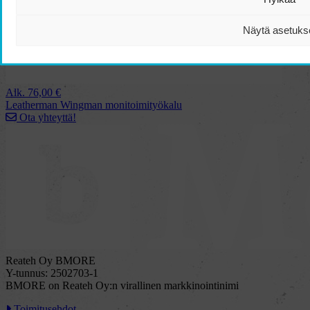
Näytä asetuks
Alk.
76,00
€
Leatherman Wingman monitoimityökalu
Ota yhteyttä!
Reateh Oy BMORE
Y-tunnus: 2502703-1
BMORE on Reateh Oy:n virallinen markkinointinimi
Toimitusehdot