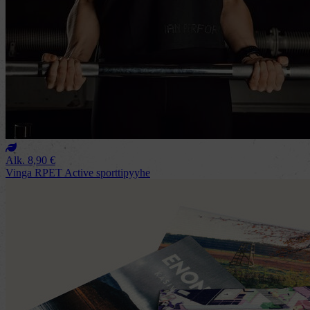
Alk.
8,90
€
Vinga RPET Active sporttipyyhe