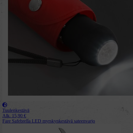
Tuulenkestävä
Alk.
15,90
€
Fare Safebrella LED myrskynkestävä sateenvarjo