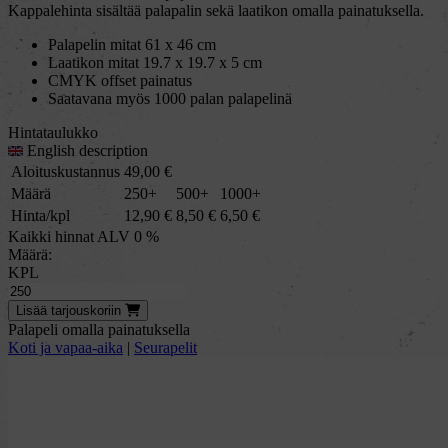
Kappalehinta sisältää palapalin sekä laatikon omalla painatuksella.
Palapelin mitat 61 x 46 cm
Laatikon mitat 19.7 x 19.7 x 5 cm
CMYK offset painatus
Saatavana myös 1000 palan palapelinä
Hintataulukko
English description
Aloituskustannus
49,00
€
Määrä
250+
500+
1000+
Hinta/kpl
12,90
€
8,50
€
6,50
€
Kaikki hinnat ALV 0 %
Määrä:
KPL
Lisää
tarjous
koriin
Palapeli omalla painatuksella
Koti ja vapaa-aika
|
Seurapelit