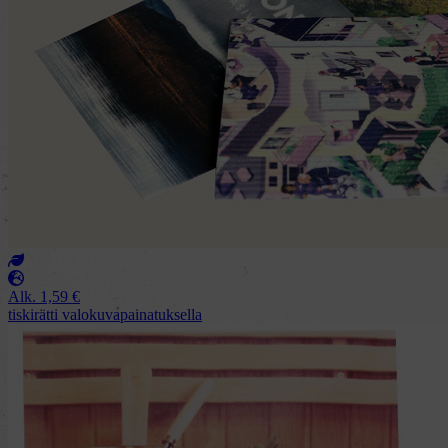
Alk.
1,59
€
tiskirätti valokuvapainatuksella