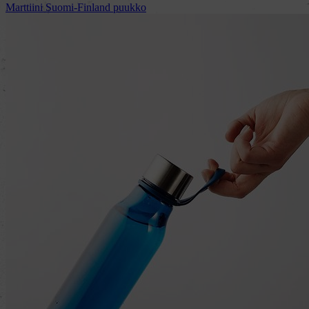
Marttiini Suomi-Finland puukko