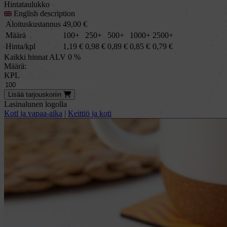
Hintataulukko
English description
Aloituskustannus
49,00
€
Määrä
100+
250+
500+
1000+
2500+
Hinta/kpl
1,19
€
0,98
€
0,89
€
0,85
€
0,79
€
Kaikki hinnat ALV 0 %
Määrä:
KPL
Lisää
tarjous
koriin
Lasinalunen logolla
Koti ja vapaa-aika
|
Keittiö ja koti