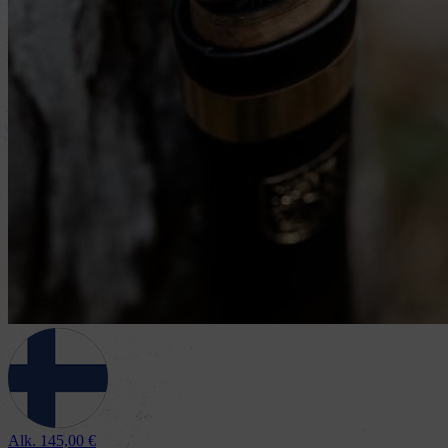
Alk.
145,00
€