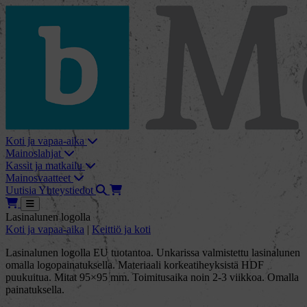
skip_to_content
bMore
Koti ja vapaa-aika
Mainoslahjat
Kassit ja matkailu
Mainosvaatteet
Haku
Tarjouskori
Uutisia
Yhteystiedot
Tarjouskori
Avaa
Lasinalunen logolla
Koti ja vapaa-aika
|
Keittiö ja koti
Lasinalunen logolla EU tuotantoa. Unkarissa valmistettu lasinalunen
omalla logopainatuksella. Materiaali korkeatiheyksistä HDF
puukuitua. Mitat 95×95 mm. Toimitusaika noin 2-3 viikkoa. Omalla
painatuksella.