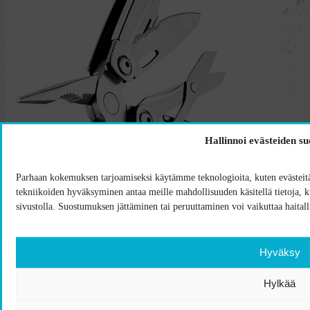
Hallinnoi evästeiden s
Parhaan kokemuksen tarjoamiseksi käytämme teknologioita, kuten evästeitä,
tekniikoiden hyväksyminen antaa meille mahdollisuuden käsitellä tietoja, kut
sivustolla. Suostumuksen jättäminen tai peruuttaminen voi vaikuttaa haitalli
Hyväksy
Alk.
76,00
€
Hylkää
Leatherman Wingman monitoimityökalu
Ota yhteyttä!