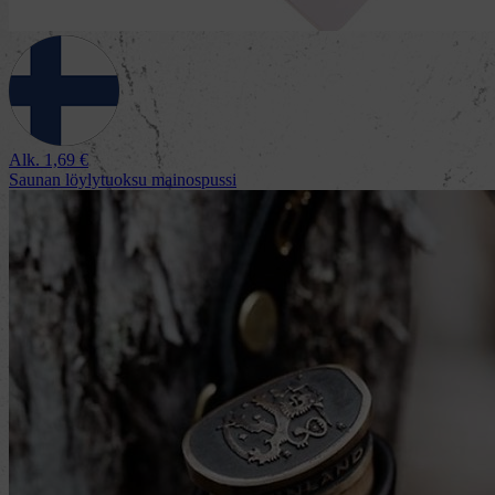
Alk.
1,69
€
Saunan löylytuoksu mainospussi