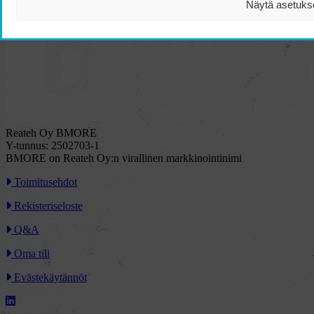
Näytä asetuks
Reateh Oy BMORE
Y-tunnus: 2502703-1
BMORE on Reateh Oy:n virallinen markkinointinimi
Toimitusehdot
Rekisteriseloste
Q&A
Oma tili
Evästekäytännöt