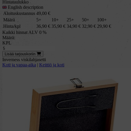
Hintataulukko
English description
Aloituskustannus
49,00
€
Määrä
5+
10+
25+
50+
100+
Hinta/kpl
36,90
€
35,90
€
34,90
€
32,90
€
29,90
€
Kaikki hinnat ALV 0 %
Määrä:
KPL
Lisää
tarjous
koriin
Inverness viskilahjasetti
Koti ja vapaa-aika
|
Keittiö ja koti