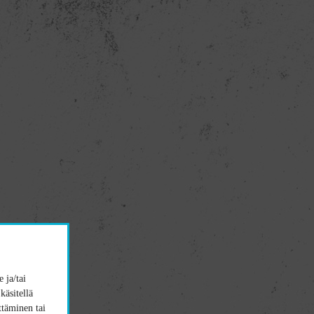
 ja/tai
käsitellä
ttäminen tai