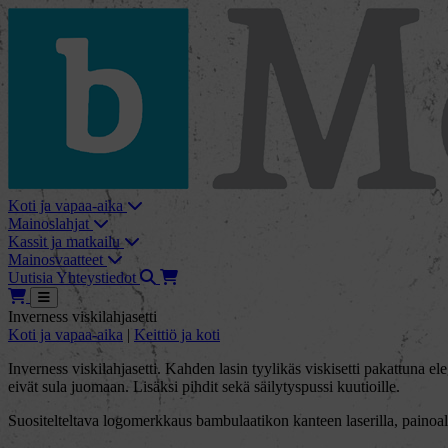
skip_to_content
bMore
Koti ja vapaa-aika
Mainoslahjat
Kassit ja matkailu
Mainosvaatteet
Haku
Tarjouskori
Uutisia
Yhteystiedot
Tarjouskori
Avaa
Inverness viskilahjasetti
Koti ja vapaa-aika
|
Keittiö ja koti
Inverness viskilahjasetti. Kahden lasin tyylikäs viskisetti pakattuna
eivät sula juomaan. Lisäksi pihdit sekä säilytyspussi kuutioille.
Suositelteltava logomerkkaus bambulaatikon kanteen laserilla, paino