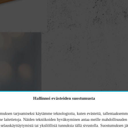
Hallinnoi evästeiden suostumusta
uksen tarjoamiseksi käytämme teknologioita, kuten evästeitä, tallentaaksemme
 laitetietoja. Näiden tekniikoiden hyväksyminen antaa meille mahdollisuuden 
n selauskäyttäytymistä tai yksilöllisiä tunnuksia tällä sivustolla. Suostumuksen jä