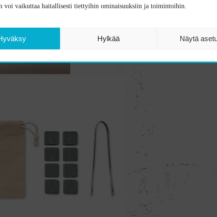
 voi vaikuttaa haitallisesti tiettyihin ominaisuuksiin ja toimintoihin.
Hyväksy
Hylkää
Näytä aset