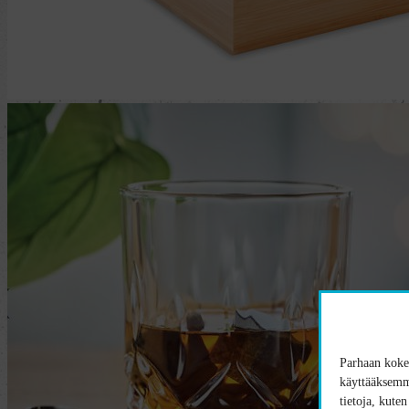
Parhaan kokem
käyttääksemme
tietoja, kute