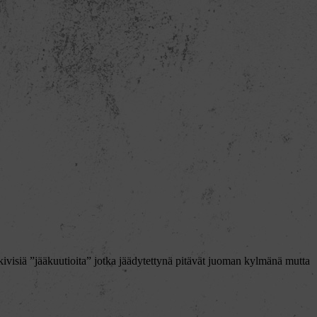
kivisiä ”jääkuutioita” jotka jäädytettynä pitävät juoman kylmänä mutta