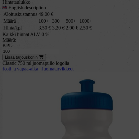
Hintataulukko
English description
Aloituskustannus
49,00
€
Määrä
100+
300+
500+
1000+
Hinta/kpl
3,50
€
3,20
€
2,90
€
2,50
€
Kaikki hinnat ALV 0 %
Määrä:
KPL
Lisää
tarjous
koriin
Classic 750 ml juomapullo logolla
Koti ja vapaa-aika
|
Juomatarvikkeet