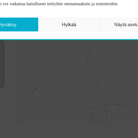
 voi vaikuttaa haitallisesti tiettyihin ominaisuuksiin ja toimintoihin.
Hyväksy
Hylkää
Näytä aset