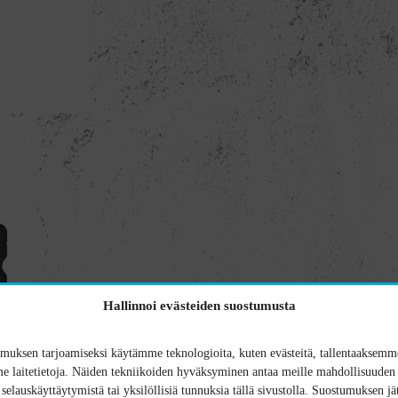
Hallinnoi evästeiden suostumusta
uksen tarjoamiseksi käytämme teknologioita, kuten evästeitä, tallentaaksemme
 laitetietoja. Näiden tekniikoiden hyväksyminen antaa meille mahdollisuuden 
n selauskäyttäytymistä tai yksilöllisiä tunnuksia tällä sivustolla. Suostumuksen jä