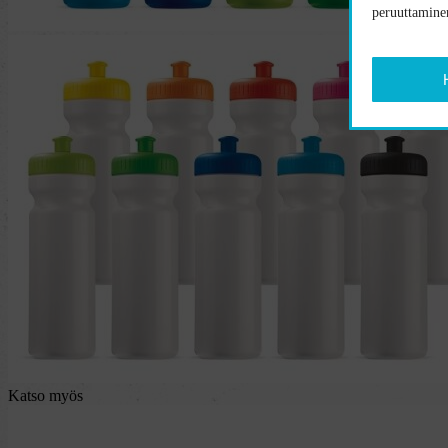
peruuttaminen
Katso myös