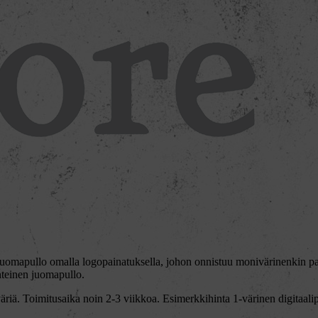
 juomapullo omalla logopainatuksella, johon onnistuu monivärinenkin pa
nteinen juomapullo.
väriä. Toimitusaika noin 2-3 viikkoa. Esimerkkihinta 1-värinen digitaa