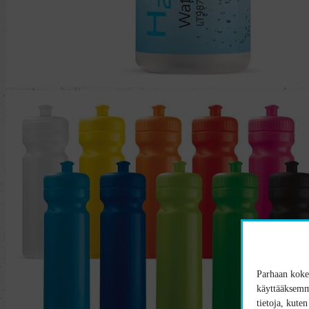
Parhaan kokem
käyttääksemme
tietoja, kute