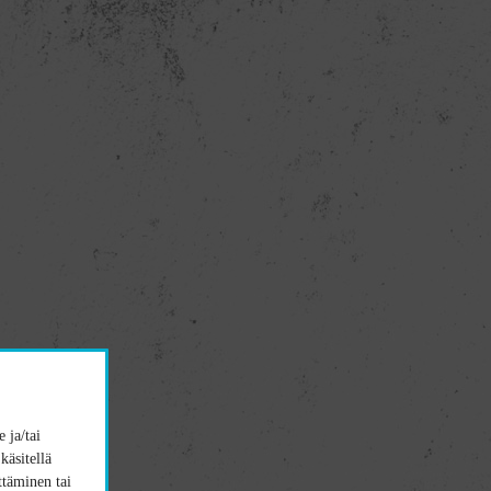
 ja/tai
käsitellä
ttäminen tai