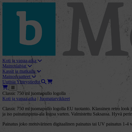
skip_to_content
bMore
Koti ja vapaa-aika
Mainoslahjat
Kassit ja matkailu
Mainosvaatteet
Haku
Tarjouskori
Uutisia
Yhteystiedot
Tarjouskori
Avaa
Classic 750 ml juomapullo logolla
Koti ja vapaa-aika
|
Juomatarvikkeet
Classic 750 ml juomapullo logolla EU tuotanto. Klassinen retro look
ja iso painatuspinta-ala logoa varten. Valmistettu Saksassa. Hyvä peri
Painatus joko monivärinen digitaalinen painatus tai UV painatus 1-4 