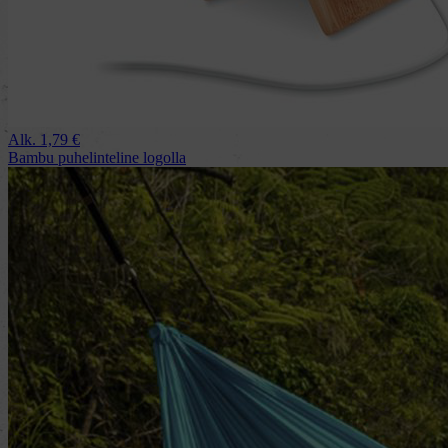
Alk.
1,79
€
Bambu puhelinteline logolla