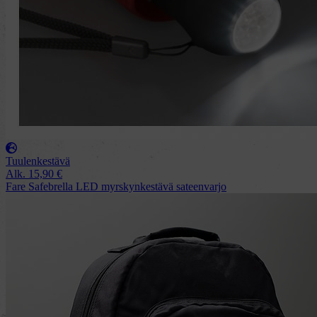
Tuulenkestävä
Alk.
15,90
€
Fare Safebrella LED myrskynkestävä sateenvarjo