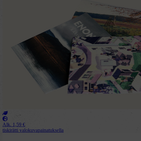
Alk.
1,59
€
tiskirätti valokuvapainatuksella