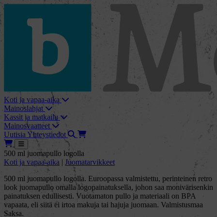
skip_to_content
bMore
Koti ja vapaa-aika
Mainoslahjat
Kassit ja matkailu
Mainosvaatteet
Haku
Tarjouskori
Uutisia
Yhteystiedot
Tarjouskori
Avaa
500 ml juomapullo logolla
Koti ja vapaa-aika
|
Juomatarvikkeet
500 ml juomapullo logolla. Euroopassa valmistettu, perinteinen retro
look juomapullo omalla logopainatuksella, johon saa monivärisenkin
painatuksen edullisesti. Vuotamaton pullo ja materiaali on BPA
vapaata, eli siitä ei irtoa makuja tai hajuja juomaan. Valmistusmaa
Saksa.