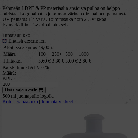
Pehmeän LDPE & PP materiaalin ansioista pulloa on helppo
puristaa. Logopainatus joko monivärinen digitaalinen painatus tai
UV painatus 1-4 väriä. Toimitusaika noin 2-3 viikkoa.
Esimerkkihinta 1-väripainatuksella.
Hintataulukko
English description
Aloituskustannus
49,00
€
Määrä
100+
250+
500+
1000+
Hinta/kpl
3,60
€
3,30
€
3,00
€
2,60
€
Kaikki hinnat ALV 0 %
Määrä:
KPL
Lisää
tarjous
koriin
500 ml juomapullo logolla
Koti ja vapaa-aika
|
Juomatarvikkeet