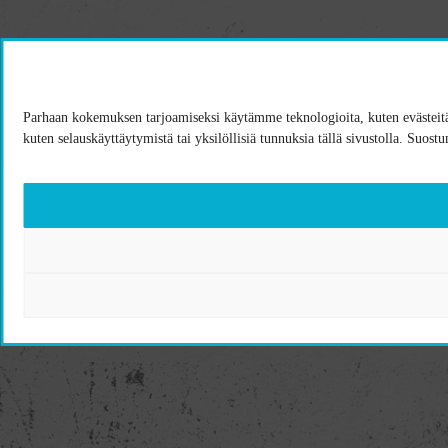
Parhaan kokemuksen tarjoamiseksi käytämme teknologioita, kuten evästeitä,
kuten selauskäyttäytymistä tai yksilöllisiä tunnuksia tällä sivustolla. Suost