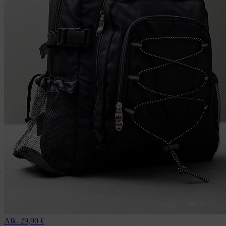
Alk.
29,90
€