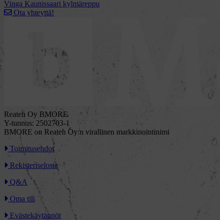
Vinga Kaunissaari kylmäreppu
Ota yhteyttä!
Reateh Oy BMORE
Y-tunnus: 2502703-1
BMORE on Reateh Oy:n virallinen markkinointinimi
Toimitusehdot
Rekisteriseloste
Q&A
Oma tili
Evästekäytännöt