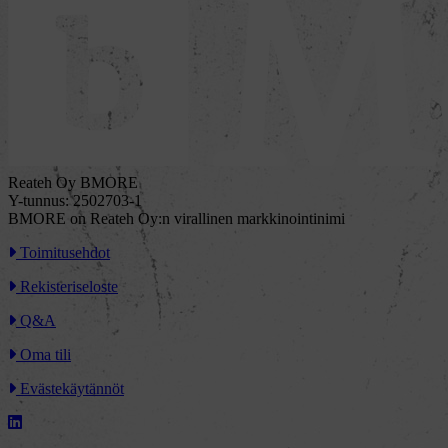
Reateh Oy BMORE
Y-tunnus: 2502703-1
BMORE on Reateh Oy:n virallinen markkinointinimi
Toimitusehdot
Rekisteriseloste
Q&A
Oma tili
Evästekäytännöt