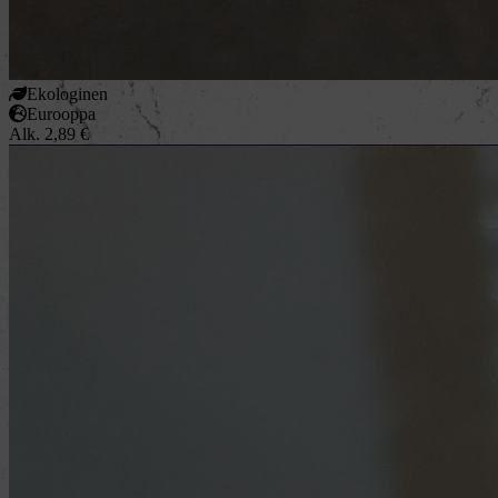
Ekologinen
Eurooppa
Alk.
2,89
€