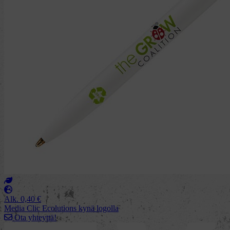
Alk.
0,40
€
Media Clic Ecolutions kynä logolla
Ota yhteyttä!