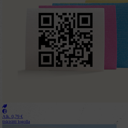
Alk.
0,79
€
tiskirätti logolla