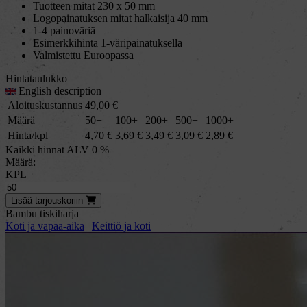
Tuotteen mitat 230 x 50 mm
Logopainatuksen mitat halkaisija 40 mm
1-4 painoväriä
Esimerkkihinta 1-väripainatuksella
Valmistettu Euroopassa
Hintataulukko
English description
Aloituskustannus
49,00
€
Määrä
50+
100+
200+
500+
1000+
Hinta/kpl
4,70
€
3,69
€
3,49
€
3,09
€
2,89
€
Kaikki hinnat ALV 0 %
Määrä:
KPL
Lisää
tarjous
koriin
Bambu tiskiharja
Koti ja vapaa-aika
|
Keittiö ja koti