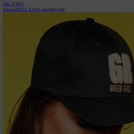
Alk.
8,90
€
Vinga RPET Active sporttipyyhe