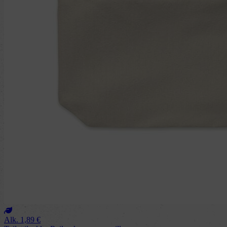
Alk.
1,89
€