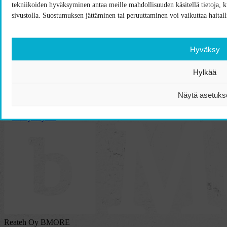
tekniikoiden hyväksyminen antaa meille mahdollisuuden käsitellä tietoja, kut
sivustolla. Suostumuksen jättäminen tai peruuttaminen voi vaikuttaa haitalli
Hyväksy
Hylkää
Näytä asetuks
Alk.
4,39
€
Crusader 150 unisex t-paita logolla
Ota yhteyttä!
Reateh Oy BMORE