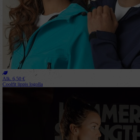
Alk.
6,50
€
Coolfit lippis logolla