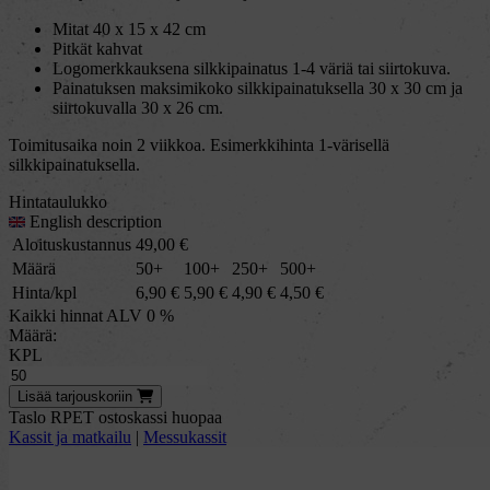
Mitat 40 x 15 x 42 cm
Pitkät kahvat
Logomerkkauksena silkkipainatus 1-4 väriä tai siirtokuva.
Painatuksen maksimikoko silkkipainatuksella 30 x 30 cm ja
siirtokuvalla 30 x 26 cm.
Toimitusaika noin 2 viikkoa. Esimerkkihinta 1-värisellä
silkkipainatuksella.
Hintataulukko
English description
Aloituskustannus
49,00
€
Määrä
50+
100+
250+
500+
Hinta/kpl
6,90
€
5,90
€
4,90
€
4,50
€
Kaikki hinnat ALV 0 %
Määrä:
KPL
Lisää
tarjous
koriin
Taslo RPET ostoskassi huopaa
Kassit ja matkailu
|
Messukassit