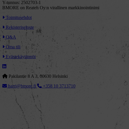
Y-tunnus: 2502703-1
BMORE on Reateh Oy:n virallinen markkinointinimi
Toimitusehdot
Rekisteriseloste
Q&A
Oma tili
Evästekäytännöt
Pakilantie 8 A 3, 00630 Helsinki
harri@bmore.fi
+358 10 3713710