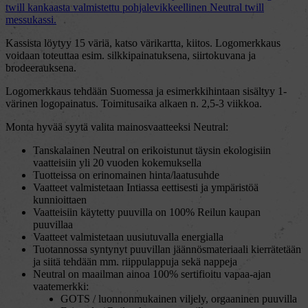
twill kankaasta valmistettu pohjalevikkeellinen Neutral twill
messukassi.
Kassista löytyy 15 väriä, katso värikartta, kiitos. Logomerkkaus
voidaan toteuttaa esim. silkkipainatuksena, siirtokuvana ja
brodeerauksena.
Logomerkkaus tehdään Suomessa ja esimerkkihintaan sisältyy 1-
värinen logopainatus. Toimitusaika alkaen n. 2,5-3 viikkoa.
Monta hyvää syytä valita mainosvaatteeksi Neutral:
Tanskalainen Neutral on erikoistunut täysin ekologisiin
vaatteisiin yli 20 vuoden kokemuksella
Tuotteissa on erinomainen hinta/laatusuhde
Vaatteet valmistetaan Intiassa eettisesti ja ympäristöä
kunnioittaen
Vaatteisiin käytetty puuvilla on 100% Reilun kaupan
puuvillaa
Vaatteet valmistetaan uusiutuvalla energialla
Tuotannossa syntynyt puuvillan jäännösmateriaali kierrätetään
ja siitä tehdään mm. riippulappuja sekä nappeja
Neutral on maailman ainoa 100% sertifioitu vapaa-ajan
vaatemerkki:
GOTS / luonnonmukainen viljely, orgaaninen puuvilla