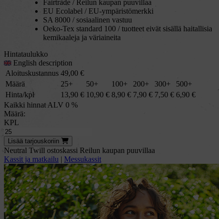
Fairtrade / Reilun kaupan puuvillaa
EU Ecolabel / EU-ympäristömerkki
SA 8000 / sosiaalinen vastuu
Oeko-Tex standard 100 / tuotteet eivät sisällä haitallisia
kemikaaleja ja väriaineita
Hintataulukko
English description
Aloituskustannus
49,00
€
Määrä
25+
50+
100+
200+
300+
500+
Hinta/kpl
13,90
€
10,90
€
8,90
€
7,90
€
7,50
€
6,90
€
Kaikki hinnat ALV 0 %
Määrä:
KPL
Lisää
tarjous
koriin
Neutral Twill ostoskassi Reilun kaupan puuvillaa
Kassit ja matkailu
|
Messukassit