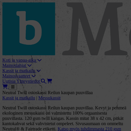
skip_to_content
bMore
Koti ja vapaa-aika
Mainoslahjat
Kassit ja matkailu
Mainosvaatteet
Haku
Tarjouskori
Uutisia
Yhteystiedot
Tarjouskori
Avaa
Neutral Twill ostoskassi Reilun kaupan puuvillaa
Kassit ja matkailu
|
Messukassit
Neutral Twill ostoskassi Reilun kaupan puuvillaa. Kevyt ja pehmeä
ekologinen messukassi on valmistettu 100% orgaanisesta
puuvillasta. 120 gsm twill kangas. Kassin mitat 38 x 42 cm, pitkät
kantokahvat sekä vahvistetut ompeleet. Sivusaumaan on ommeltu
Neutral® & Fairtrade etiketti.
Katso myös tuhdimmasta 210 gsm