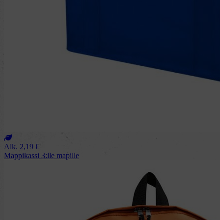
Alk.
2,19
€
Mappikassi 3:lle mapille