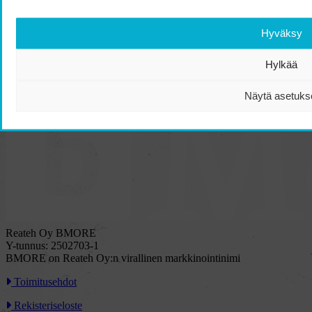
Hyväksy
Alk.
34,90
€
Hylkää
Halfar Trail 30L Ripstop reppu
Ota yhteyttä!
Näytä asetuks
Reateh Oy BMORE
Y-tunnus: 2502703-1
BMORE on Reateh Oy:n virallinen markkinointinimi
Toimitusehdot
Rekisteriseloste