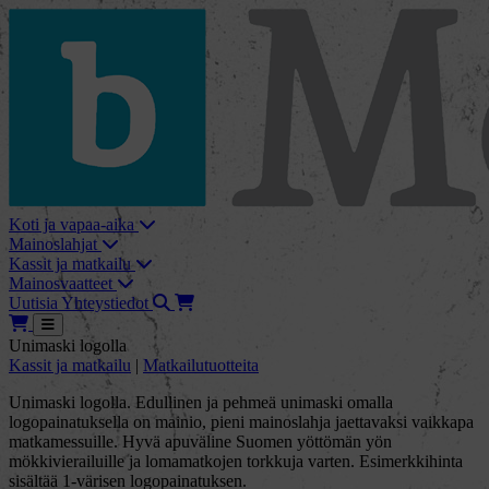
skip_to_content
bMore
Koti ja vapaa-aika
Mainoslahjat
Kassit ja matkailu
Mainosvaatteet
Haku
Tarjouskori
Uutisia
Yhteystiedot
Tarjouskori
Avaa
Unimaski logolla
Kassit ja matkailu
|
Matkailutuotteita
Unimaski logolla. Edullinen ja pehmeä unimaski omalla
logopainatuksella on mainio, pieni mainoslahja jaettavaksi vaikkapa
matkamessuille. Hyvä apuväline Suomen yöttömän yön
mökkivierailuille ja lomamatkojen torkkuja varten. Esimerkkihinta
sisältää 1-värisen logopainatuksen.