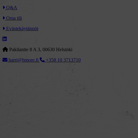
Q&A
Oma tili
Evästekäytännöt
Pakilantie 8 A 3, 00630 Helsinki
harri@bmore.fi
+358 10 3713710