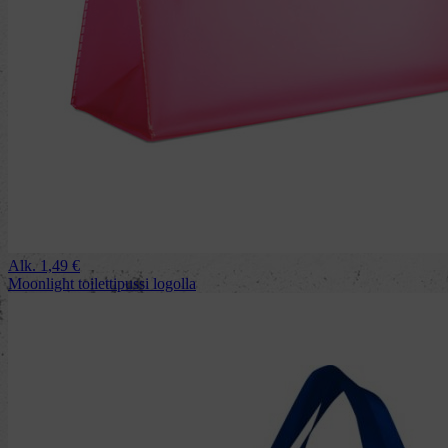
Alk.
1,49
€
Moonlight toilettipussi logolla