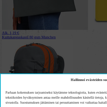
Alk.
1,19
€
Kuitukangaskassi 80 gsm Munchen
Hallinnoi evästeiden s
Parhaan kokemuksen tarjoamiseksi käytämme teknologioita, kuten evästeitä,
tekniikoiden hyväksyminen antaa meille mahdollisuuden käsitellä tietoja, kut
sivustolla. Suostumuksen jättäminen tai peruuttaminen voi vaikuttaa haitalli