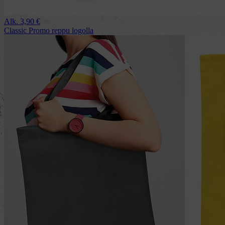
Alk.
3,90
€
Classic Promo reppu logolla