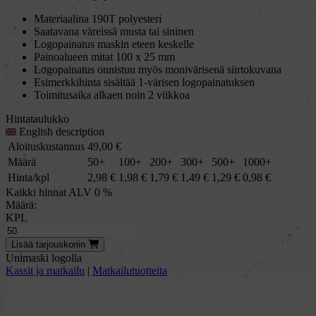
Materiaalina 190T polyesteri
Saatavana väreissä musta tai sininen
Logopainatus maskin eteen keskelle
Painoalueen mitat 100 x 25 mm
Logopainatus onnistuu myös monivärisenä siirtokuvana
Esimerkkihinta sisältää 1-värisen logopainatuksen
Toimitusaika alkaen noin 2 viikkoa
Hintataulukko
English description
Aloituskustannus
49,00
€
Määrä
50+
100+
200+
300+
500+
1000+
Hinta/kpl
2,98
€
1,98
€
1,79
€
1,49
€
1,29
€
0,98
€
Kaikki hinnat ALV 0 %
Määrä:
KPL
Lisää
tarjous
koriin
Unimaski logolla
Kassit ja matkailu
|
Matkailutuotteita